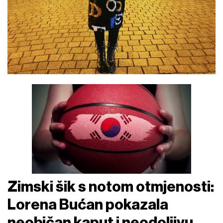
Zimski šik s notom otmjenosti:
Lorena Bućan pokazala
neobičan kaput i neodoljivu