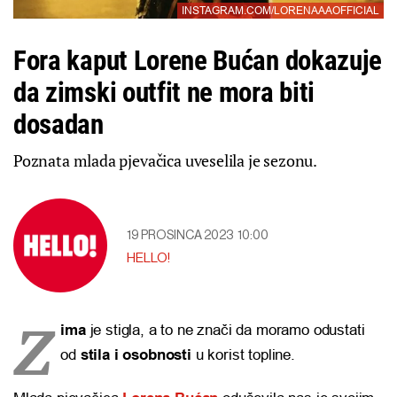
INSTAGRAM.COM/LORENAAAOFFICIAL
Fora kaput Lorene Bućan dokazuje
da zimski outfit ne mora biti
dosadan
Poznata mlada pjevačica uveselila je sezonu.
19 PROSINCA 2023
10:00
HELLO!
Z
ima
je stigla, a to ne znači da moramo odustati
od
stila i osobnosti
u korist topline.