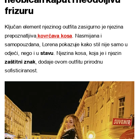
frizuru
Ključan element njezinog outfita zasigurno je njezina
prepoznatljiva
kovrčava kosa
. Nasmijana i
samopouzdana, Lorena pokazuje kako stil nije samo u
odjeći, nego i u
stavu
. Njezina kosa, koja je i njezin
zaštitni znak
, dodaje ovom outfitu prirodnu
sofisticiranost.