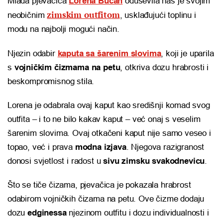
Mlada pjevačica
Lorena Bućan
oduševila nas je svojim
zimskim outfitom
neobičnim
, usklađujući toplinu i
modu na najbolji mogući način.
Njezin odabir
kaputa sa šarenim slovima
, koji je uparila
s
vojničkim čizmama na petu
, otkriva dozu hrabrosti i
beskompromisnog stila.
Lorena je odabrala ovaj kaput kao središnji komad svog
outfita – i to ne bilo kakav kaput – već onaj s veselim
šarenim slovima. Ovaj otkačeni kaput nije samo veseo i
topao, već i prava
modna izjava
. Njegova razigranost
donosi svjetlost i radost u
sivu zimsku svakodnevicu
.
Što se tiče čizama, pjevačica je pokazala hrabrost
odabirom vojničkih čizama na petu. Ove čizme dodaju
dozu
edginessa
njezinom outfitu i dozu individualnosti i