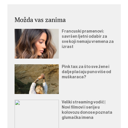
Možda vas zanima
Francuski pramenovi:
savršen ljetni odabir za
sve koji nemaju vremena za
izrast
Pink tax: za što sve žene i
dalje plaćaju puno više od
muškaraca?
Veliki streaming vodič |
Novi filmovi i serije u
kolovozu donose poznata
glumačka imena