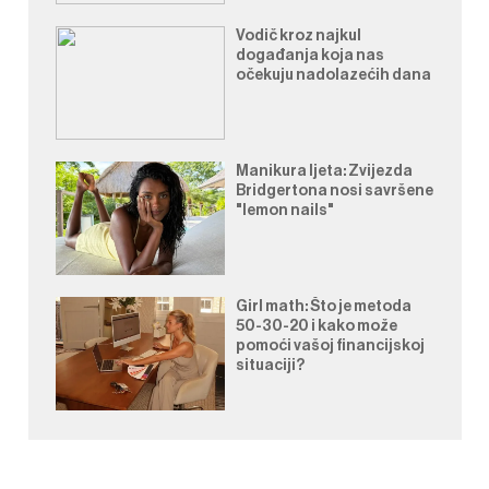
Vodič kroz najkul
događanja koja nas
očekuju nadolazećih dana
Manikura ljeta: Zvijezda
Bridgertona nosi savršene
"lemon nails"
Girl math: Što je metoda
50-30-20 i kako može
pomoći vašoj financijskoj
situaciji?