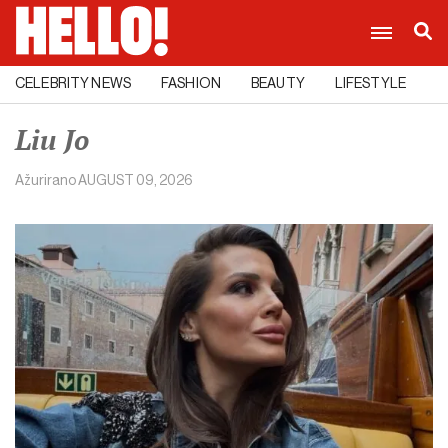
CELEBRITY NEWS
FASHION
BEAUTY
LIFESTYLE
C
Liu Jo
Ažurirano
AUGUST 09, 2026