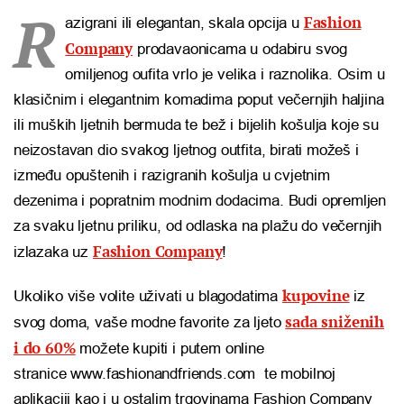
R
Fashion
azigrani ili elegantan, skala opcija u
Company
prodavaonicama u odabiru svog
omiljenog oufita vrlo je velika i raznolika. Osim u
klasičnim i elegantnim komadima poput večernjih haljina
ili muških ljetnih bermuda te bež i bijelih košulja koje su
neizostavan dio svakog ljetnog outfita, birati možeš i
između opuštenih i razigranih košulja u cvjetnim
dezenima i popratnim modnim dodacima. Budi opremljen
za svaku ljetnu priliku, od odlaska na plažu do večernjih
Fashion Company
izlazaka uz
!
kupovine
Ukoliko više volite uživati u blagodatima
iz
sada sniženih
svog doma, vaše modne favorite za ljeto
i do 60%
možete kupiti i putem online
stranice www.fashionandfriends.com te mobilnoj
aplikaciji kao i u ostalim trgovinama Fashion Company