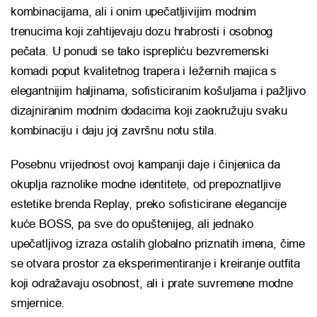
kombinacijama, ali i onim upečatljivijim modnim
trenucima koji zahtijevaju dozu hrabrosti i osobnog
pečata. U ponudi se tako isprepliću bezvremenski
komadi poput kvalitetnog trapera i ležernih majica s
elegantnijim haljinama, sofisticiranim košuljama i pažljivo
dizajniranim modnim dodacima koji zaokružuju svaku
kombinaciju i daju joj završnu notu stila.
Posebnu vrijednost ovoj kampanji daje i činjenica da
okuplja raznolike modne identitete, od prepoznatljive
estetike brenda
Replay
, preko sofisticirane elegancije
kuće
BOSS
, pa sve do opuštenijeg, ali jednako
upečatljivog izraza ostalih globalno priznatih imena, čime
se otvara prostor za eksperimentiranje i kreiranje outfita
koji odražavaju osobnost, ali i prate suvremene modne
smjernice.