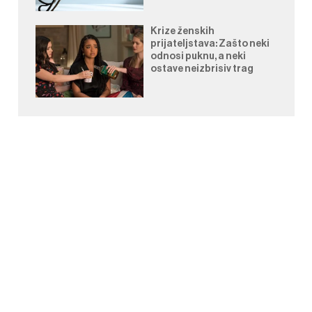
Krize ženskih
prijateljstava: Zašto neki
odnosi puknu, a neki
ostave neizbrisiv trag