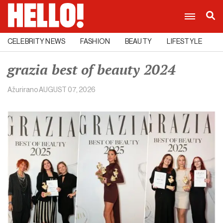
CELEBRITY NEWS
FASHION
BEAUTY
LIFESTYLE
C
grazia best of beauty 2024
Ažurirano
AUGUST 07, 2026