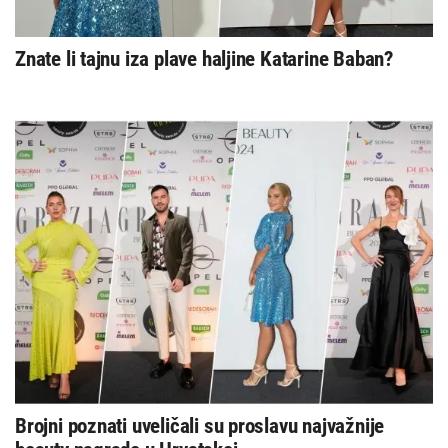
Znate li tajnu iza plave haljine Katarine Baban?
Brojni poznati uveličali su proslavu najvažnije