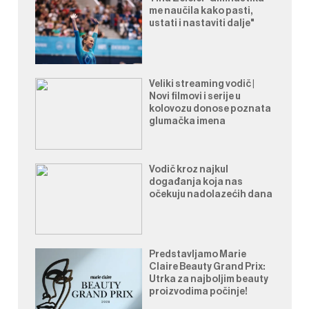
me naučila kako pasti,
ustati i nastaviti dalje"
Veliki streaming vodič |
Novi filmovi i serije u
kolovozu donose poznata
glumačka imena
Vodič kroz najkul
događanja koja nas
očekuju nadolazećih dana
Predstavljamo Marie
Claire Beauty Grand Prix:
Utrka za najboljim beauty
proizvodima počinje!