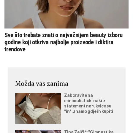
Sve što trebate znati o najvažnijem beauty izboru
godine koji otkriva najbolje proizvode i diktira
trendove
Možda vas zanima
Zaboravite na
minimalistički nakit:
statement narukvice su
"in", znamo gdje ih kupiti
Tina Zelčić: "Gimnastika