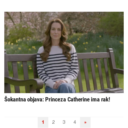
Šokantna objava: Princeza Catherine ima rak!
1
2
3
4
»
Navigacija