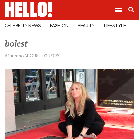
CELEBRITY NEWS
FASHION
BEAUTY
LIFESTYLE
C
bolest
Ažurirano
AUGUST 07, 2026