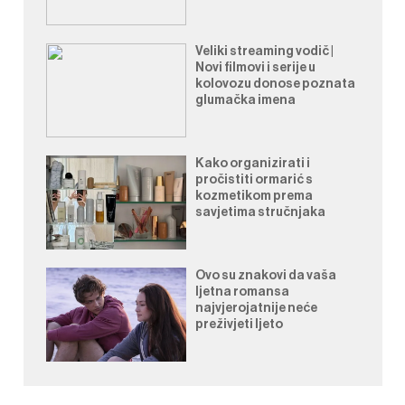
Veliki streaming vodič |
Novi filmovi i serije u
kolovozu donose poznata
glumačka imena
Kako organizirati i
pročistiti ormarić s
kozmetikom prema
savjetima stručnjaka
Ovo su znakovi da vaša
ljetna romansa
najvjerojatnije neće
preživjeti ljeto