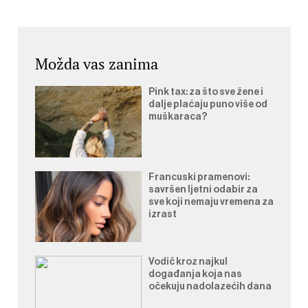
objava
Možda vas zanima
Pink tax: za što sve žene i
dalje plaćaju puno više od
muškaraca?
Francuski pramenovi:
savršen ljetni odabir za
sve koji nemaju vremena za
izrast
Vodič kroz najkul
događanja koja nas
očekuju nadolazećih dana