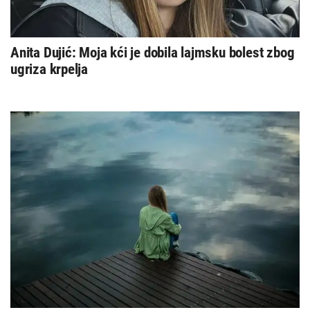
Anita Dujić: Moja kći je dobila lajmsku bolest zbog
ugriza krpelja