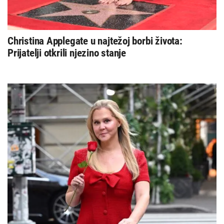
Christina Applegate u najtežoj borbi života:
Prijatelji otkrili njezino stanje