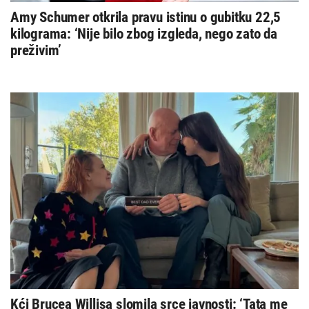
Amy Schumer otkrila pravu istinu o gubitku 22,5
kilograma: ‘Nije bilo zbog izgleda, nego zato da
preživim’
Kći Brucea Willisa slomila srce javnosti: ‘Tata me