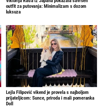
Viktorija Rađa iz Japana pokazala savršen
outfit za putovanja: Minimalizam s dozom
luksuza
Lejla Filipović vikend je provela s najboljom
prijateljicom: Sunce, priroda i mali pomeranka
Doll