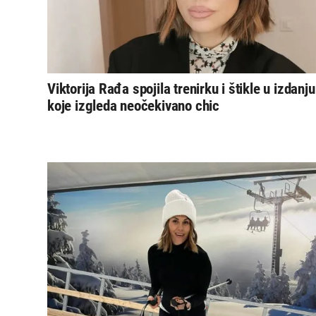
Viktorija Rađa spojila trenirku i štikle u izdanju
koje izgleda neočekivano chic