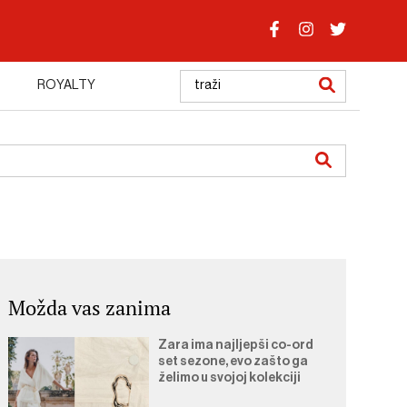
ROYALTY
Možda vas zanima
Zara ima najljepši co-ord
set sezone, evo zašto ga
želimo u svojoj kolekciji