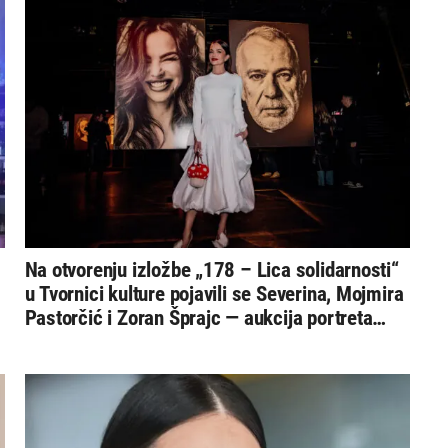
Na otvorenju izložbe „178 – Lica solidarnosti“
u Tvornici kulture pojavili se Severina, Mojmira
Pastorčić i Zoran Šprajc — aukcija portreta
prikuplja sredstva za 178 djece SOS Dječjeg
sela