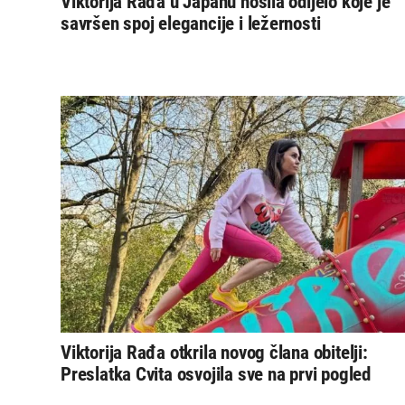
Viktorija Rađa u Japanu nosila odijelo koje je
savršen spoj elegancije i ležernosti
Viktorija Rađa otkrila novog člana obitelji:
Preslatka Cvita osvojila sve na prvi pogled