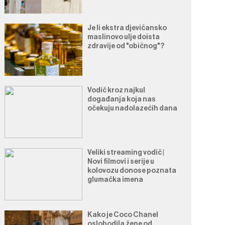
Je li ekstra djevičansko
maslinovo ulje doista
zdravije od "običnog"?
Vodič kroz najkul
događanja koja nas
očekuju nadolazećih dana
Veliki streaming vodič |
Novi filmovi i serije u
kolovozu donose poznata
glumačka imena
Kako je Coco Chanel
oslobodila žene od