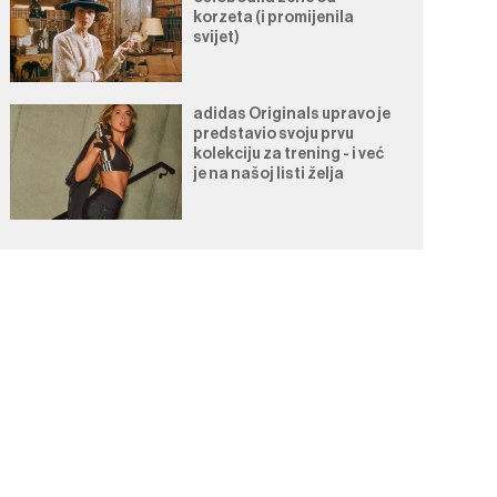
korzeta (i promijenila
svijet)
adidas Originals upravo je
predstavio svoju prvu
kolekciju za trening - i već
je na našoj listi želja