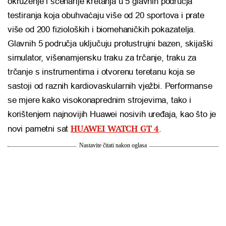
okruženje i scenarije kretanja u 5 glavnih područja
testiranja koja obuhvaćaju više od 20 sportova i prate
više od 200 fizioloških i biomehaničkih pokazatelja.
Glavnih 5 područja uključuju protustrujni bazen, skijaški
simulator, višenamjensku traku za trčanje, traku za
trčanje s instrumentima i otvorenu teretanu koja se
sastoji od raznih kardiovaskularnih vježbi. Performanse
se mjere kako visokonaprednim strojevima, tako i
korištenjem najnovijih Huawei nosivih uređaja, kao što je
HUAWEI WATCH GT 4
novi pametni sat
.
Nastavite čitati nakon oglasa