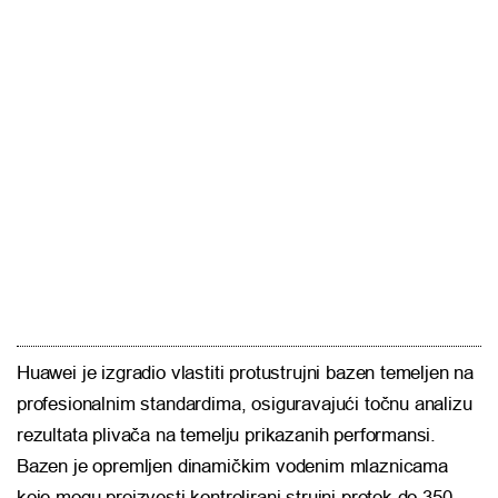
Huawei je izgradio vlastiti protustrujni bazen temeljen na
profesionalnim standardima, osiguravajući točnu analizu
rezultata plivača na temelju prikazanih performansi.
Bazen je opremljen dinamičkim vodenim mlaznicama
koje mogu proizvesti kontrolirani strujni protok do 350