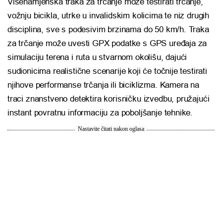
Višenamjenska traka za trčanje može testirati trčanje,
vožnju bicikla, utrke u invalidskim kolicima te niz drugih
disciplina, sve s podesivim brzinama do 50 km/h. Traka
za trčanje može uvesti GPX podatke s GPS uređaja za
simulaciju terena i ruta u stvarnom okolišu, dajući
sudionicima realistične scenarije koji će točnije testirati
njihove performanse trčanja ili biciklizma. Kamera na
traci znanstveno detektira korisničku izvedbu, pružajući
instant povratnu informaciju za poboljšanje tehnike.
Nastavite čitati nakon oglasa