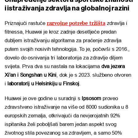
i istraživanja zdravlja na globalnoj razini
razvojne potrebe tržišta
Priznajući rastuće
zdravlja i
fitnessa, Huawei je kroz zadnje desetljeće predan
dubljem istraživanju algoritama za praćenje zdravlja
putem svojih nosivih tehnologija. To je, počevši s 2016.,
dovelo do osnivanja tri laboratorija za zdravlje diljem
svijeta. Prva dva su nastala na lokacijama
dva jezera
Xi’an i Songshan u Kini
, dok je s 2023. službeno otvoren
i
laboratorij u Helsinkiju u Finskoj
.
Huawei je ove godine u suradnji s
Ipsosom
proveo
zdravstveno istraživanje na više od 8000 sudionika u 8
europskih zemalja, otkrivajući da nevjerojatnih 92%
ispitanika želi poboljšati barem jedan aspekt svog
životnog stila povezanog sa zdravljem, a samo 50%