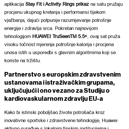
aplikacija
Stay Fit i Activity Rings prikaz
na satu pružaju
procjenu ukupnog kretanja i performansi tijekom
vježbanja, dajući potpunije razumijevanje potrošnje
energije i zdravlja srca. Pokretan najnovijom
tehnologijom
HUAWEI TruSeenTM 5.5+
, ovaj sat pruža
visoku točnost mjerenja potrošnje kalorija i procjena
unosa istih u usporedbi s glavnim algoritmima koji se
koriste na tržištu.
Partnerstvo s europskim zdravstvenim
ustanovama i istraživačkim grupama,
uključujući i ono vezano za Studiju o
kardiovaskularnom zdravlju EU-a
Kako bi istinski poboljšao živote potrošača kroz
inovativne sportske i zdravstvene tehnologije, Huawei
aktivno surađuje s lokalnim finskim institucijama i