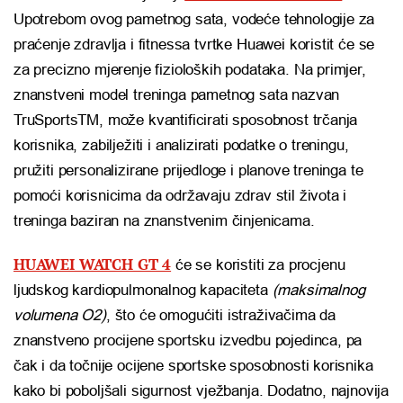
Upotrebom ovog pametnog sata, vodeće tehnologije za
praćenje zdravlja i fitnessa tvrtke Huawei koristit će se
za precizno mjerenje fizioloških podataka. Na primjer,
znanstveni model treninga pametnog sata nazvan
TruSportsTM, može kvantificirati sposobnost trčanja
korisnika, zabilježiti i analizirati podatke o treningu,
pružiti personalizirane prijedloge i planove treninga te
pomoći korisnicima da održavaju zdrav stil života i
treninga baziran na znanstvenim činjenicama.
HUAWEI WATCH GT 4
će se koristiti za procjenu
ljudskog kardiopulmonalnog kapaciteta
(maksimalnog
volumena O2)
, što će omogućiti istraživačima da
znanstveno procijene sportsku izvedbu pojedinca, pa
čak i da točnije ocijene sportske sposobnosti korisnika
kako bi poboljšali sigurnost vježbanja. Dodatno, najnovija