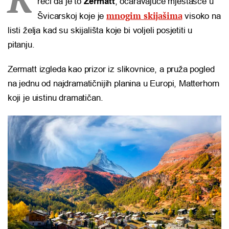
reći da je to
Zermatt
, očaravajuće mjestašce u
mnogim skijašima
Švicarskoj koje je
visoko na
listi želja kad su skijališta koje bi voljeli posjetiti u
pitanju.
Zermatt izgleda kao prizor iz slikovnice, a pruža pogled
na jednu od najdramatičnijih planina u Europi, Matterhorn
koji je uistinu dramatičan.