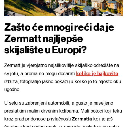
Zašto će mnogi reći da je
Zermatt najljepše
skijalište u Europi?
Zermatt je vjerojatno najslikovitije skijaško odredište na
koliko je bajkovito
svijetu, a prema ne mogu dočarati
izbliza, fotografije jasno pokazuju koliko je to mjesto oku
ugodno.
U selu su zabranjeni automobili, a gusto je naseljeno
preslatkim malim drvenim kolibama. Mali potoci koji teku
kroz grad pridonose privlačnosti
Zermatta
koji je još
čarobniji kad padne mrak, a zvijezde zablistaju na nebu.