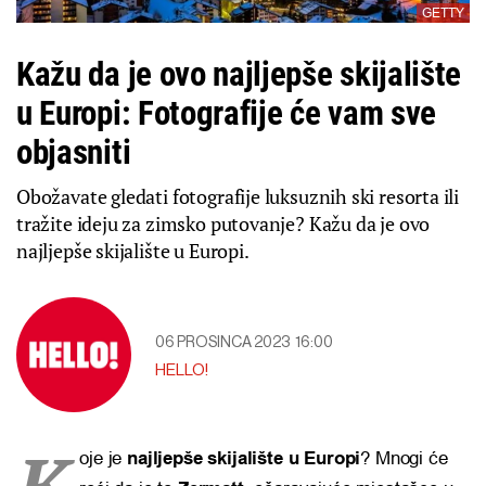
GETTY
Kažu da je ovo najljepše skijalište
u Europi: Fotografije će vam sve
objasniti
Obožavate gledati fotografije luksuznih ski resorta ili
tražite ideju za zimsko putovanje? Kažu da je ovo
najljepše skijalište u Europi.
06 PROSINCA 2023
16:00
HELLO!
K
oje je
najljepše skijalište u Europi
? Mnogi će