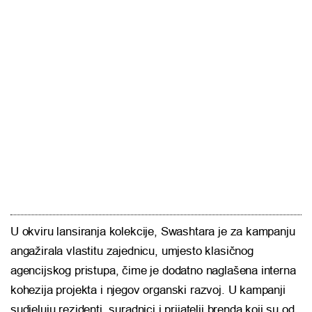
U okviru lansiranja kolekcije, Swashtara je za kampanju
angažirala vlastitu zajednicu, umjesto klasičnog
agencijskog pristupa, čime je dodatno naglašena interna
kohezija projekta i njegov organski razvoj. U kampanji
sudjeluju rezidenti, suradnici i prijatelji brenda koji su od