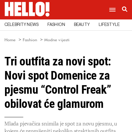
CELEBRITY NEWS
FASHION
BEAUTY
LIFESTYLE
C
Home
Fashion
Modne vijesti
Tri outfita za novi spot:
Novi spot Domenice za
pjesmu “Control Freak”
obilovat će glamurom
Mlada pjevačica snimila je spot za novu pjesmu, u
kojem će promijeniti nekoliko atraktivnih outfita.