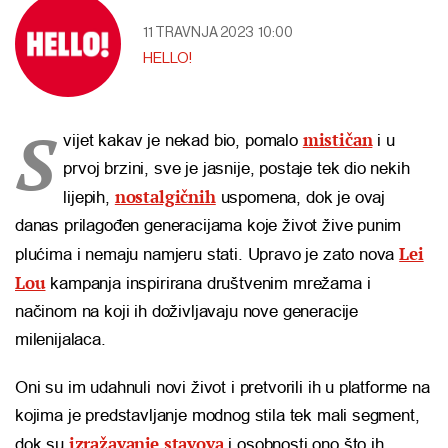
11 TRAVNJA 2023
10:00
HELLO!
S
mističan
vijet kakav je nekad bio, pomalo
i u
prvoj brzini, sve je jasnije, postaje tek dio nekih
nostalgičnih
lijepih,
uspomena, dok je ovaj
danas prilagođen generacijama koje život žive punim
Lei
plućima i nemaju namjeru stati. Upravo je zato nova
Lou
kampanja inspirirana društvenim mrežama i
načinom na koji ih doživljavaju nove generacije
milenijalaca.
Oni su im udahnuli novi život i pretvorili ih u platforme na
kojima je predstavljanje modnog stila tek mali segment,
izražavanje stavova
dok su
i osobnosti ono što ih