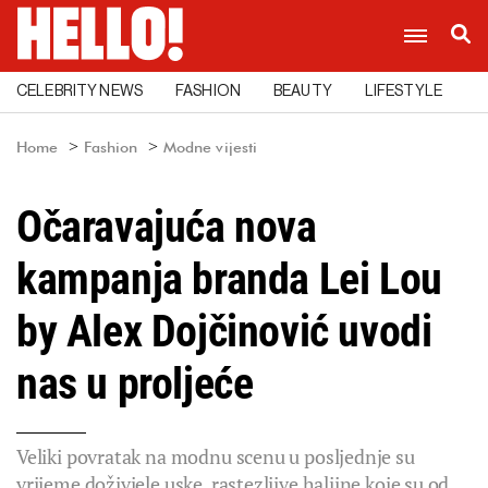
CELEBRITY NEWS
FASHION
BEAUTY
LIFESTYLE
C
Home
Fashion
Modne vijesti
Očaravajuća nova
kampanja branda Lei Lou
by Alex Dojčinović uvodi
nas u proljeće
Veliki povratak na modnu scenu u posljednje su
vrijeme doživjele uske, rastezljive haljine koje su od