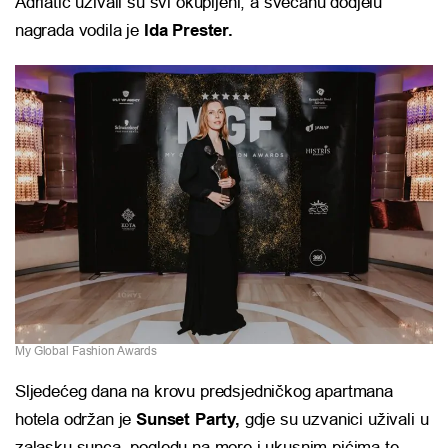
Adriatic uživali su svi okupljeni, a svečanu dodjelu
nagrada vodila je
Ida Prester.
My Global Fashion Awards
Sljedećeg dana na krovu predsjedničkog apartmana
hotela održan je
Sunset Party,
gdje su uzvanici uživali u
zalasku sunca, pogledu na more i ukusnim pićima te