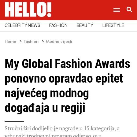
CELEBRITY NEWS
FASHION
BEAUTY
LIFESTYLE
C
Home
Fashion
Modne vijesti
My Global Fashion Awards
ponovno opravdao epitet
najvećeg modnog
događaja u regiji
Stručni žiri dodijelio je nagrade u 15 kategorija, a
vrhunski trodnevni program odigrao se u