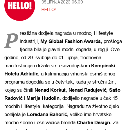
05 LIPNJA 2023
06:00
HELLO!
P
restižna dodjela nagrada u modnoj i lifestyle
industriji,
My Global Fashion Awards,
prošloga
tjedna bila je glavni modni događaj u regiji. Ove
godine, od 29. svibnja do 01. lipnja, trodnevna
manifestacija održala se u savudrijskom
Kempinski
Hotelu Adriatic,
a kulminacija vrhunski osmišljenog
programa dogodila se u četvrtak, kada je stručni žiri,
kojeg su činili
Nenad Korkut, Nenad Radujević, Sašo
Radović
i
Marija Hudolin,
dodijelio nagrade u čak 15
modnih i lifestyle kategorija. Nagradu za životno djelo
ponijela je
Loredana Bahorić,
veliko ime hrvatske
modne scene i osnivačica brenda
Charlie Design.
Za