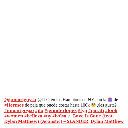
@jomarigoyso
@JLO en los Hamptons en NY con la
de
#Hermes
de paja que puede costar hasta 100k
¿les gusta?
#jomarigoyso
#jlo
#jenniferlopez
#fyp
#parati
#look
#women
#belleza
#ny
#bolsa
♬ Love Is Gone (feat.
Dylan Matthew) (Acoustic) – SLANDER, Dylan Matthew