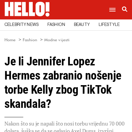
CELEBRITY NEWS
FASHION
BEAUTY
LIFESTYLE
C
Home
Fashion
Modne vijesti
Je li Jennifer Lopez
Hermes zabranio nošenje
torbe Kelly zbog TikTok
skandala?
Nakon što su je napali što nosi torbu vrijednu 70 000
dolara, šuška se da se oglasio Axel Dums, izvršni