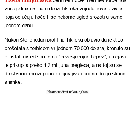
Jennifer Lopez Hermes torbe nosi
već godinama, no u doba TikToka vrijede nova pravila
koja odlučuju hoće li se nekome ugled srozati u samo
jednom danu.
Nakon što je jedan profil na TikToku objavio da je J.Lo
prošetala s torbicom vrijednom 70 000 dolara, krenule su
pljuštati uvrede na temu “bezosjećajne Lopez”, a objava
je prikupila preko 1,2 milijuna pregleda, a na toj su se
društvenoj mreži počele objavljivati brojne druge slične
snimke.
Nastavite čitati nakon oglasa