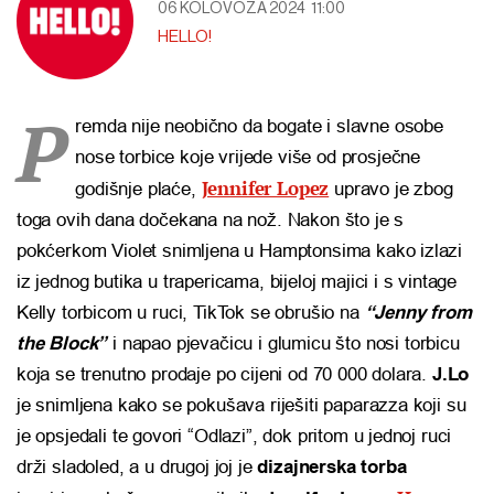
06 KOLOVOZA 2024
11:00
HELLO!
P
remda nije neobično da bogate i slavne osobe
nose torbice koje vrijede više od prosječne
Jennifer Lopez
godišnje plaće,
upravo je zbog
toga ovih dana dočekana na nož. Nakon što je s
pokćerkom Violet snimljena u Hamptonsima kako izlazi
iz jednog butika u trapericama, bijeloj majici i s vintage
Kelly torbicom u ruci, TikTok se obrušio na
“Jenny from
the Block”
i napao pjevačicu i glumicu što nosi torbicu
koja se trenutno prodaje po cijeni od 70 000 dolara.
J.Lo
je snimljena kako se pokušava riješiti paparazza koji su
je opsjedali te govori “Odlazi”, dok pritom u jednoj ruci
drži sladoled, a u drugoj joj je
dizajnerska torba