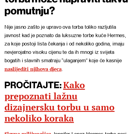
pomutnju?
Nije jasno zašto je upravo ova torba toliko razljutila
javnost kad je poznato da luksuzne torbe kuće Hermes,
za koje postoji lista čekanja i od nekoliko godina, imaju
nevjerojatno visoku cijenu te da ih mnogi iz svijeta
bogatih i slavnih smatraju “ulaganjem” koje će kasnije
naslijediti njihova djeca
.
Kako
PROČITAJTE:
prepoznati lažnu
dizajnersku torbu u samo
nekoliko koraka
Slavna milijunašica