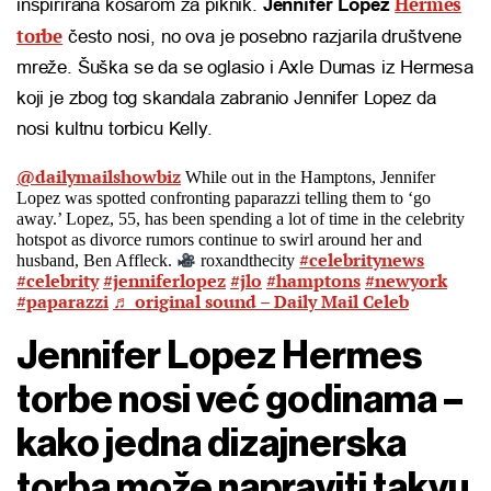
Hermes
inspirirana košarom za piknik.
Jennifer Lopez
torbe
često nosi, no ova je posebno razjarila društvene
mreže. Šuška se da se oglasio i Axle Dumas iz Hermesa
koji je zbog tog skandala zabranio Jennifer Lopez da
nosi kultnu torbicu Kelly.
@dailymailshowbiz
While out in the Hamptons, Jennifer
Lopez was spotted confronting paparazzi telling them to ‘go
away.’ Lopez, 55, has been spending a lot of time in the celebrity
hotspot as divorce rumors continue to swirl around her and
#celebritynews
husband, Ben Affleck.
roxandthecity
#celebrity
#jenniferlopez
#jlo
#hamptons
#newyork
#paparazzi
♬ original sound – Daily Mail Celeb
Jennifer Lopez Hermes
torbe nosi već godinama –
kako jedna dizajnerska
torba može napraviti takvu