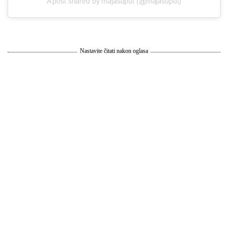
A post shared by majasuput (@majasuput)
Nastavite čitati nakon oglasa