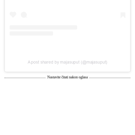
A post shared by majasuput (@majasuput)
Nastavite čitati nakon oglasa