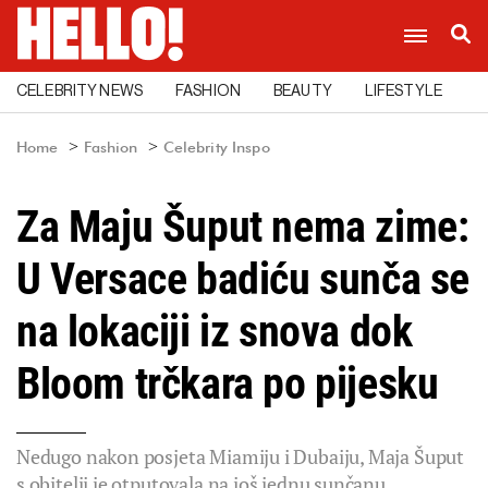
CELEBRITY NEWS
FASHION
BEAUTY
LIFESTYLE
C
Home
Fashion
Celebrity Inspo
Za Maju Šuput nema zime:
U Versace badiću sunča se
na lokaciji iz snova dok
Bloom trčkara po pijesku
Nedugo nakon posjeta Miamiju i Dubaiju, Maja Šuput
s obitelji je otputovala na još jednu sunčanu,