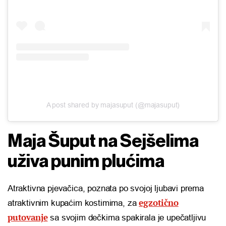
A post shared by majasuput (@majasuput)
Maja Šuput na Sejšelima
uživa punim plućima
Atraktivna pjevačica, poznata po svojoj ljubavi prema
egzotično
atraktivnim kupaćim kostimima, za
putovanje
sa svojim dečkima spakirala je upečatljivu