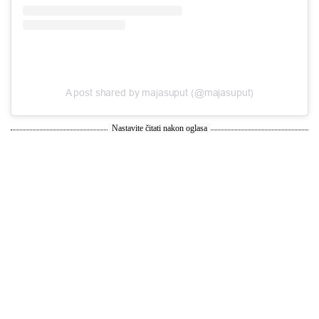
A post shared by majasuput (@majasuput)
Nastavite čitati nakon oglasa