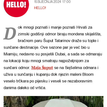
15 SIJEČNJA 2024
17:00
HELLO!
D
ok mnogi poznati i manje poznati Hrvati za
zimski godišnji odmor biraju mondena skijališta,
bračnom paru Šuput Tatarinov draže su tople i
sunčane destinacije. Ove sezone par je već bio u
Miamiju, nedavno su posjetili Dubai, a sada se odmaraju
na lokaciji koju mnogi smatraju najpoželjnijom za
Maja Šuput
sunčani odmor.
se na Sejšelima odmara i
uživa u sunčanju i kupanju dok njezin maleni Bloom
veselo trčkara po pijesku i veseli se nezaboravnim
danima daleko od vrtića.