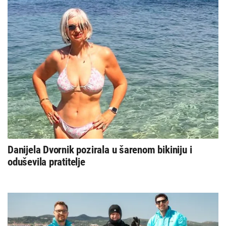
Danijela Dvornik pozirala u šarenom bikiniju i
oduševila pratitelje