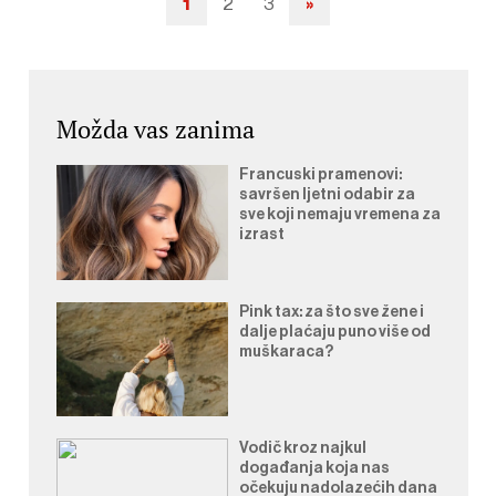
1
2
3
»
Navigacija
objava
Možda vas zanima
Francuski pramenovi:
savršen ljetni odabir za
sve koji nemaju vremena za
izrast
Pink tax: za što sve žene i
dalje plaćaju puno više od
muškaraca?
Vodič kroz najkul
događanja koja nas
očekuju nadolazećih dana