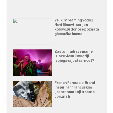
Veliki streaming vodič |
Novi filmovi i serije u
kolovozu donose poznata
glumačka imena
Zašto mladi sve manje
izlaze: Jesu li mudriji ili
izbjegavaju stvarnost?
French Farmacie: Brend
inspiriran francuskim
ljekarnama koji trebate
upoznati