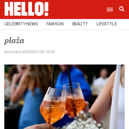
CELEBRITY NEWS
FASHION
BEAUTY
LIFESTYLE
C
plaža
Ažurirano
AUGUST 08, 2026