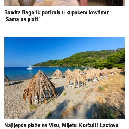
Sandra Bagarić pozirala u kupaćem kostimu:
‘Sama na plaži’
Najljepše plaže na Visu, Mljetu, Korčuli i Lastovu