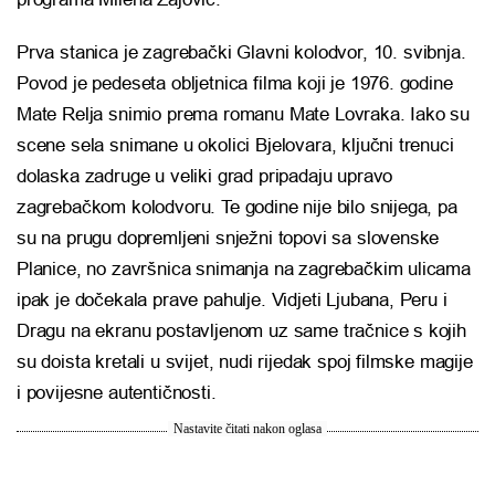
Prva stanica je zagrebački
Glavni kolodvor,
10
. svibnja
.
Povod je pedeseta obljetnica filma koji je 1976. godine
Mate Relja snimio prema romanu Mate Lovraka. Iako su
scene sela snimane u okolici Bjelovara, ključni trenuci
dolaska zadruge u veliki grad pripadaju upravo
zagrebačkom kolodvoru. Te godine nije bilo snijega, pa
su na prugu dopremljeni snježni topovi sa slovenske
Planice, no završnica snimanja na zagrebačkim ulicama
ipak je dočekala prave pahulje. Vidjeti Ljubana, Peru i
Dragu na ekranu postavljenom uz same tračnice s kojih
su doista kretali u svijet, nudi rijedak spoj filmske magije
i povijesne autentičnosti.
Nastavite čitati nakon oglasa