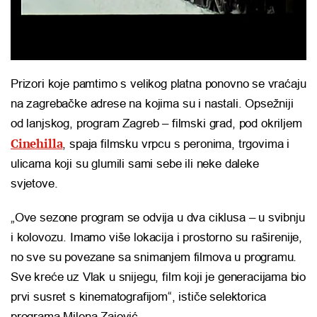
Prizori koje pamtimo s velikog platna ponovno se vraćaju
na zagrebačke adrese na kojima su i nastali. Opsežniji
od lanjskog, program
Zagreb – filmski grad
, pod okriljem
Cinehilla
, spaja filmsku vrpcu s peronima, trgovima i
ulicama koji su glumili sami sebe ili neke daleke
svjetove.
„Ove sezone program se odvija u dva ciklusa – u svibnju
i kolovozu. Imamo više lokacija i prostorno su raširenije,
no sve su povezane sa snimanjem filmova u programu.
Sve kreće uz
Vlak u snijegu
, film koji je generacijama bio
prvi susret s kinematografijom“, ističe selektorica
programa
Milena Zajović
.