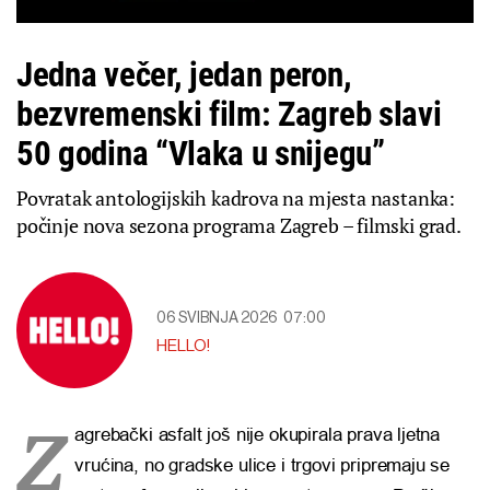
Jedna večer, jedan peron,
bezvremenski film: Zagreb slavi
50 godina “Vlaka u snijegu”
Povratak antologijskih kadrova na mjesta nastanka:
počinje nova sezona programa Zagreb – filmski grad.
06 SVIBNJA 2026
07:00
HELLO!
Z
agrebački asfalt još nije okupirala prava ljetna
vrućina, no gradske ulice i trgovi pripremaju se