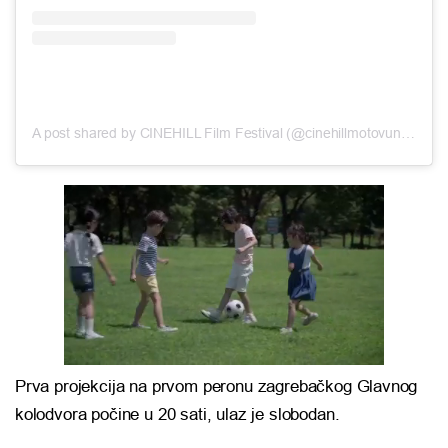
A post shared by CINEHILL Film Festival (@cinehillmotovunfilmfestival)
Prva projekcija na prvom peronu zagrebačkog Glavnog
kolodvora počine u 20 sati, ulaz je slobodan.