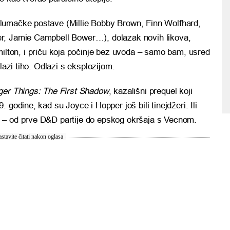
lumačke postave (Millie Bobby Brown, Finn Wolfhard,
r, Jamie Campbell Bower…), dolazak novih likova,
lton, i priču koja počinje bez uvoda – samo bam, usred
lazi tiho. Odlazi s eksplozijom.
ger Things: The First Shadow
, kazališni prequel koji
 godine, kad su Joyce i Hopper još bili tinejdžeri. Ili
 – od prve D&D partije do epskog okršaja s Vecnom.
stavite čitati nakon oglasa