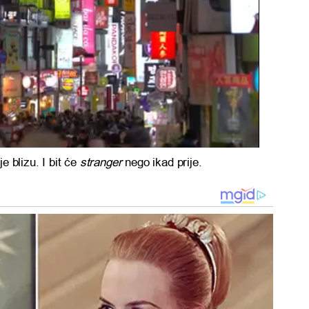
e blizu. I bit će
stranger
nego ikad prije.