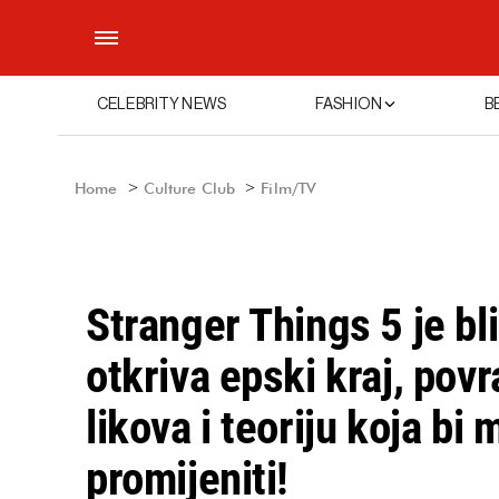
CELEBRITY NEWS
FASHION
B
Home
Culture Club
Film/TV
Stranger Things 5 je bli
otkriva epski kraj, povr
likova i teoriju koja bi
promijeniti!