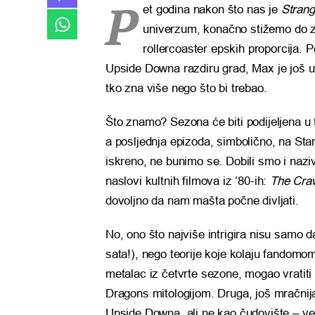
P
et godina nakon što nas je
Strang
univerzum, konačno stižemo do za
rollercoaster epskih proporcija. P
Upside Downa razdiru grad, Max je još uv
tko zna više nego što bi trebao.
Što znamo? Sezona će biti podijeljena u t
a posljednja epizoda, simbolično, na Star
iskreno, ne bunimo se. Dobili smo i naz
naslovi kultnih filmova iz ’80-ih:
The Cra
dovoljno da nam mašta počne divljati.
No, ono što najviše intrigira nisu samo d
sata!), nego teorije koje kolaju fandomom
metalac iz četvrte sezone, mogao vratiti 
Dragons mitologijom. Druga, još mračnija
Upside Downa, ali ne kao čudovište – već