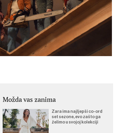
Možda vas zanima
Zara ima najljepši co-ord
set sezone, evo zašto ga
želimo u svojoj kolekciji