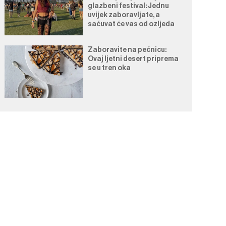
glazbeni festival: Jednu
uvijek zaboravljate, a
sačuvat će vas od ozljeda
Zaboravite na pećnicu:
Ovaj ljetni desert priprema
se u tren oka