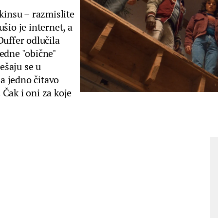
kinsu – razmislite
šio je internet, a
Duffer odlučila
jedne "obične"
ješaju se u
la jedno čitavo
. Čak i oni za koje