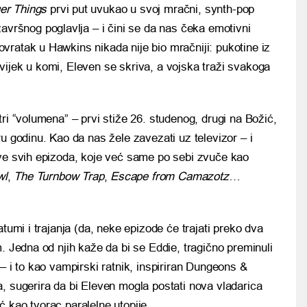
er Things
prvi put uvukao u svoj mračni, synth-pop
vršnog poglavlja – i čini se da nas čeka emotivni
ovratak u Hawkins nikada nije bio mračniji: pukotine iz
ijek u komi, Eleven se skriva, a vojska traži svakoga
ri “volumena” – prvi stiže 26. studenog, drugi na Božić,
u godinu. Kao da nas žele zavezati uz televizor – i
ive svih epizoda, koje već same po sebi zvuče kao
wl
,
The Turnbow Trap
,
Escape from Camazotz
…
atumi i trajanja (da, neke epizode će trajati preko dva
. Jedna od njih kaže da bi se Eddie, tragično preminuli
– i to kao vampirski ratnik, inspiriran Dungeons &
, sugerira da bi Eleven mogla postati nova vladarica
 kao tvorac paralelne utopije.