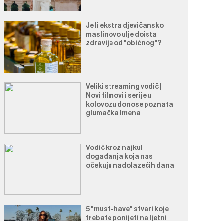
Je li ekstra djevičansko
maslinovo ulje doista
zdravije od "običnog"?
Veliki streaming vodič |
Novi filmovi i serije u
kolovozu donose poznata
glumačka imena
Vodič kroz najkul
događanja koja nas
očekuju nadolazećih dana
5 "must-have" stvari koje
trebate ponijeti na ljetni