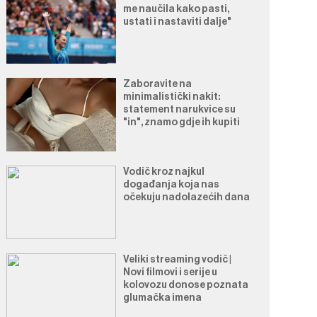
me naučila kako pasti,
ustati i nastaviti dalje"
Zaboravite na
minimalistički nakit:
statement narukvice su
"in", znamo gdje ih kupiti
Vodič kroz najkul
događanja koja nas
očekuju nadolazećih dana
Veliki streaming vodič |
Novi filmovi i serije u
kolovozu donose poznata
glumačka imena