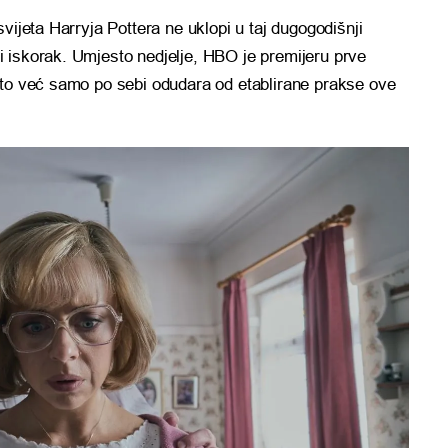
vijeta Harryja Pottera ne uklopi u taj dugogodišnji
 iskorak. Umjesto nedjelje, HBO je premijeru prve
što već samo po sebi odudara od etablirane prakse ove