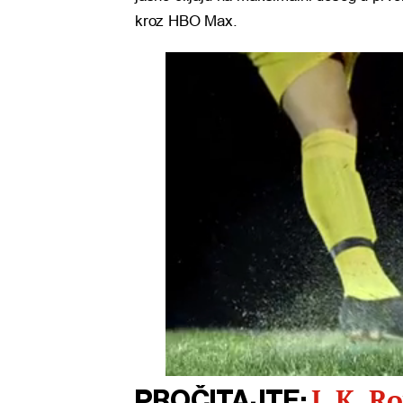
kroz HBO Max.
J. K. R
PROČITAJTE: