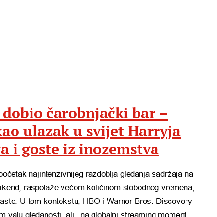
 dobio čarobnjački bar –
kao ulazak u svijet Harryja
va i goste iz inozemstva
 početak najintenzivnijeg razdoblja gledanja sadržaja na
 vikend, raspolaže većom količinom slobodnog vremena,
 raste. U tom kontekstu, HBO i Warner Bros. Discovery
m valu gledanosti, ali i na globalni streaming moment