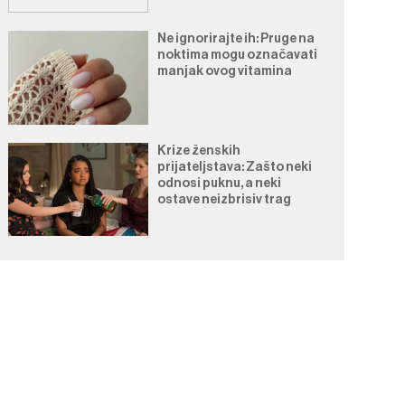
Ne ignorirajte ih: Pruge na
noktima mogu označavati
manjak ovog vitamina
Krize ženskih
prijateljstava: Zašto neki
odnosi puknu, a neki
ostave neizbrisiv trag