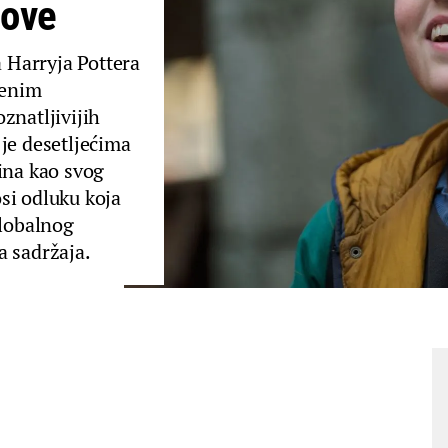
tove
a Harryja Pottera
jenim
znatljivijih
je desetljećima
ina kao svog
si odluku koja
globalnog
a sadržaja.