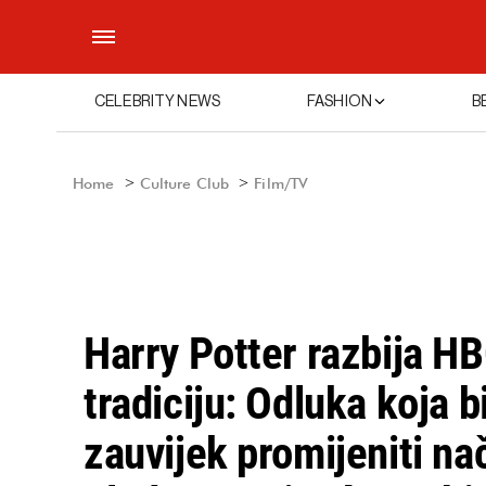
CELEBRITY NEWS
FASHION
B
Home
Culture Club
Film/TV
Harry Potter razbija H
tradiciju: Odluka koja 
zauvijek promijeniti nač