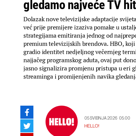
gledamo najveće TV hi
Dolazak nove televizijske adaptacije svijet
već prije premijere izaziva pomake u ustal
strategijama emitiranja jednog od najprepo
premium televizijskih brendova. HBO, koji 
gradio identitet nedjeljnog večernjeg term
najjačeg programskog aduta, ovaj put dono
jasno signalizira promjenu pristupa u eri 
streaminga i promijenjenih navika gledanj
05 SVIBNJA 2026
05:00
HELLO!