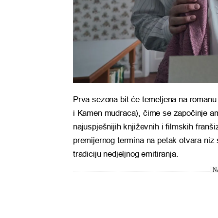
Prva sezona bit će temeljena na roman
i Kamen mudraca), čime se započinje ambi
najuspješnijih književnih i filmskih fra
premijernog termina na petak otvara niz s
tradiciju nedjeljnog emitiranja.
Na