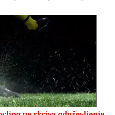
owling ne skriva oduševljenje