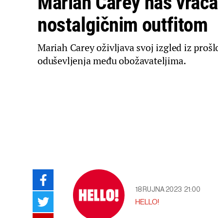
Mariah Carey nas vraća
nostalgičnim outfitom
Mariah Carey oživljava svoj izgled iz prošlo
oduševljenja među obožavateljima.
18 RUJNA 2023
21:00
HELLO!