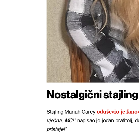
Nostalgični stajlin
oduševio je fano
Stajling Mariah Carey
vječna, MC!”
napisao je jedan pratitelj, 
pristaje!”