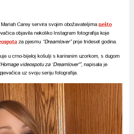
nešto
 Mariah Carey servira svojim obožavateljima
vačica objavila nekoliko Instagram fotografija koje
deospota
za pjesmu
“Dreamlover”
prije trideset godina.
uje u crno-bijeloj košulji s kariranim uzorkom, s dugom
Homage videospotu za ‘Dreamlover'”
, napisala je
evačica uz svoju seriju fotografija.