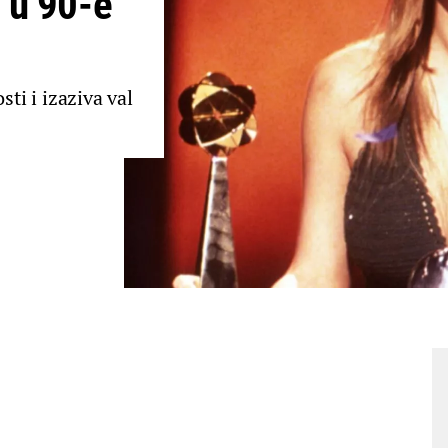
 u 90-e
sti i izaziva val