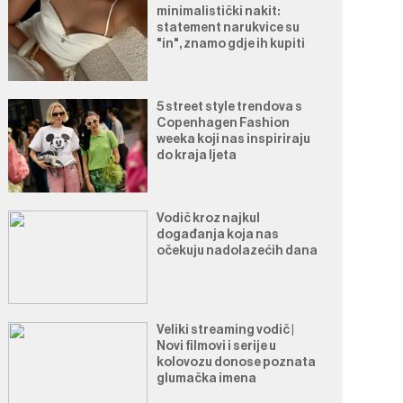
minimalistički nakit:
statement narukvice su
"in", znamo gdje ih kupiti
5 street style trendova s
Copenhagen Fashion
weeka koji nas inspiriraju
do kraja ljeta
Vodič kroz najkul
događanja koja nas
očekuju nadolazećih dana
Veliki streaming vodič |
Novi filmovi i serije u
kolovozu donose poznata
glumačka imena