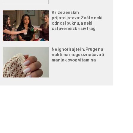
Krize ženskih
prijateljstava: Zašto neki
odnosi puknu, a neki
ostave neizbrisiv trag
Ne ignorirajte ih: Pruge na
noktima mogu označavati
manjak ovog vitamina