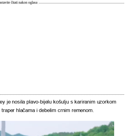
stavite čitati nakon oglasa
y je nosila plavo-bijelu košulju s kariranim uzorkom
m traper hlačama i debelim crnim remenom.