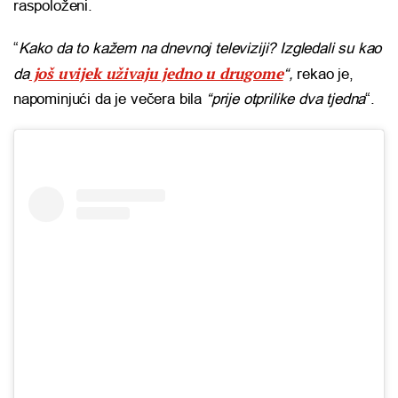
raspoloženi.
“
Kako da to kažem na dnevnoj televiziji? Izgledali su kao
još uvijek uživaju jedno u drugome
da
“,
rekao je,
napominjući da je večera bila
“prije otprilike dva tjedna
“.