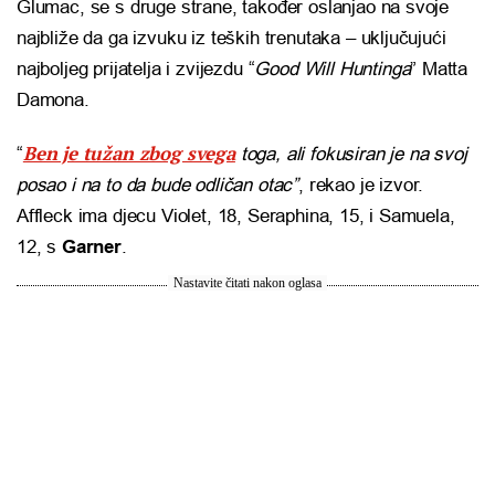
Glumac, se s druge strane, također oslanjao na svoje
najbliže da ga izvuku iz teških trenutaka – uključujući
najboljeg prijatelja i zvijezdu “
Good Will Huntinga
” Matta
Damona.
Ben je tužan zbog svega
“
toga, ali fokusiran je na svoj
posao i na to da bude odličan otac”
, rekao je izvor.
Affleck ima djecu Violet, 18, Seraphina, 15, i Samuela,
12, s
Garner
.
Nastavite čitati nakon oglasa