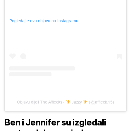
Pogledajte ovu objavu na Instagramu.
Objavu dijeli The Afflecks •
Jazzy
(@jaffleck.15)
Ben i Jennifer su izgledali