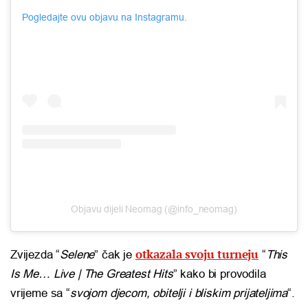
Pogledajte ovu objavu na Instagramu.
Objavu dijeli Neomag (@info_neomag)
otkazala svoju turneju
Zvijezda “
Selene
” čak je
“
This
Is Me… Live | The Greatest Hits
” kako bi provodila
vrijeme sa “
svojom djecom, obitelji i bliskim prijateljima
“.