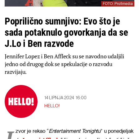
FOTO: Profimedia
Poprilično sumnjivo: Evo što je
sada potaknulo govorkanja da se
J.Lo i Ben razvode
Jennifer Lopez i Ben Affleck su se navodno udaljili
jedno od drugog dok se spekulacije o razvodu
razvijaju.
14 LIPNJA 2024
16:00
HELLO!
I
zvor je rekao “
Entertainment Tonightu
” u ponedjeljak