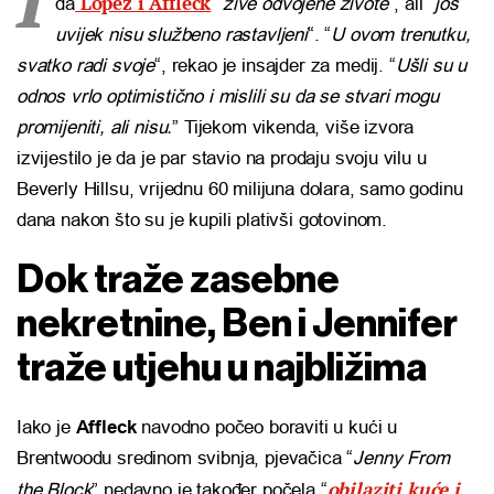
Lopez i Affleck
da
“
žive odvojene živote
“, ali “
još
uvijek nisu službeno rastavljeni
“. “
U ovom trenutku,
svatko radi svoje
“, rekao je insajder za medij. “
Ušli su u
odnos vrlo optimistično i mislili su da se stvari mogu
promijeniti, ali nisu.
” Tijekom vikenda, više izvora
izvijestilo je da je par stavio na prodaju svoju vilu u
Beverly Hillsu, vrijednu 60 milijuna dolara, samo godinu
dana nakon što su je kupili plativši gotovinom.
Dok traže zasebne
nekretnine, Ben i Jennifer
traže utjehu u najbližima
Iako je
Affleck
navodno počeo boraviti u kući u
Brentwoodu sredinom svibnja, pjevačica “
Jenny From
obilaziti kuće i
the Block
” nedavno je također počela “