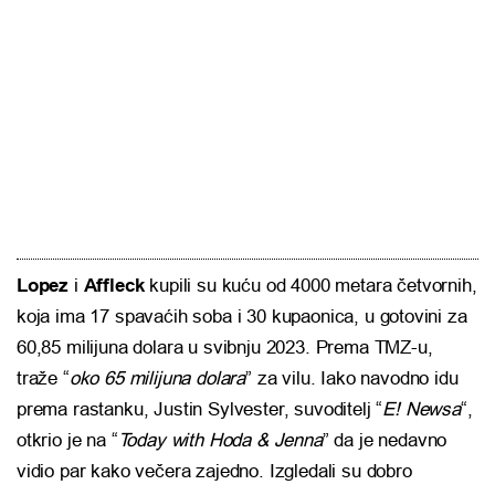
Lopez
i
Affleck
kupili su kuću od 4000 metara četvornih,
koja ima 17 spavaćih soba i 30 kupaonica, u gotovini za
60,85 milijuna dolara u svibnju 2023. Prema TMZ-u,
traže “
oko 65 milijuna dolara
” za vilu. Iako navodno idu
prema rastanku, Justin Sylvester, suvoditelj “
E! Newsa
“,
otkrio je na “
Today with Hoda & Jenna
” da je nedavno
vidio par kako večera zajedno. Izgledali su dobro