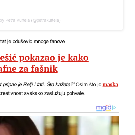
by Petra Kurtela (@petrakurtela)
ultat je oduševio mnoge fanove.
rešić pokazao je kako
fne za fašnik
maska
 pripao je Relji i tati. Što kažete?”
Osim što je
 kreativnost svakako zaslužuju pohvale.