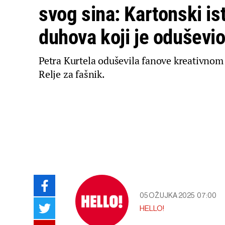
svog sina: Kartonski is
duhova koji je oduševio
Petra Kurtela oduševila fanove kreativno
Relje za fašnik.
05 OŽUJKA 2025
07:00
HELLO!