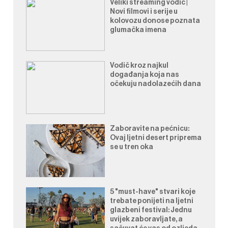
Veliki streaming vodič |
Novi filmovi i serije u
kolovozu donose poznata
glumačka imena
Vodič kroz najkul
događanja koja nas
očekuju nadolazećih dana
Zaboravite na pećnicu:
Ovaj ljetni desert priprema
se u tren oka
5 "must-have" stvari koje
trebate ponijeti na ljetni
glazbeni festival: Jednu
uvijek zaboravljate, a