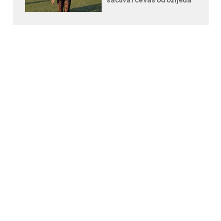
sačuvat će vas od ozljeda