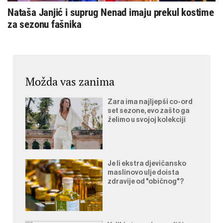
Nataša Janjić i suprug Nenad imaju prekul kostime
za sezonu fašnika
Možda vas zanima
Zara ima najljepši co-ord
set sezone, evo zašto ga
želimo u svojoj kolekciji
Je li ekstra djevičansko
maslinovo ulje doista
zdravije od "običnog"?