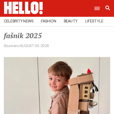
CELEBRITY NEWS
FASHION
BEAUTY
LIFESTYLE
C
fašnik 2025
Ažurirano
AUGUST 06, 2026