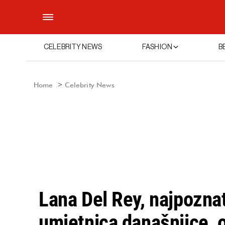
CELEBRITY NEWS
FASHION
B
Home
Celebrity News
Lana Del Rey, najpoznat
umjetnica današnjice, 