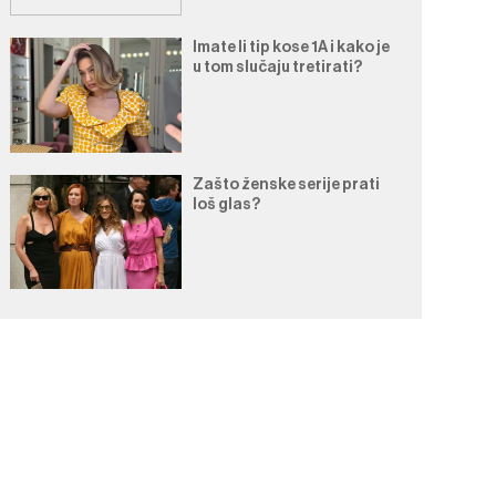
Imate li tip kose 1A i kako je
u tom slučaju tretirati?
Zašto ženske serije prati
loš glas?