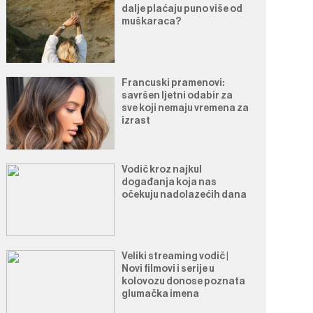
dalje plaćaju puno više od
muškaraca?
Francuski pramenovi:
savršen ljetni odabir za
sve koji nemaju vremena za
izrast
Vodič kroz najkul
događanja koja nas
očekuju nadolazećih dana
Veliki streaming vodič |
Novi filmovi i serije u
kolovozu donose poznata
glumačka imena