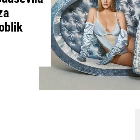
za
oblik