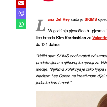
L
ana Del Rey
sada je
SKIMS
djevo
38-godišnja pjevačica hit pjesme
lice brenda
Kim Kardashian
za
Valenti
do 124 dolara.
“Veliki sam SKIMS obožavatelj od samog 
predstavljena u njihovoj kampanji za Val
medije.
“Njihova kolekcija je tako lijepa i
Nadijom Lee Cohen na kreativnom dijelu
jednako kao i meni.”