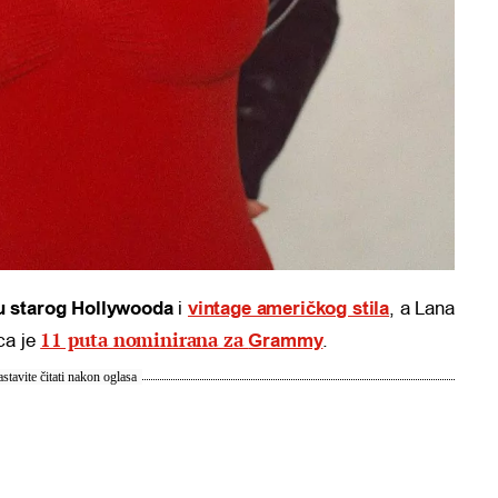
ku starog Hollywooda
i
vintage američkog stila
, a Lana
11 puta nominirana za
ca je
Grammy
.
stavite čitati nakon oglasa