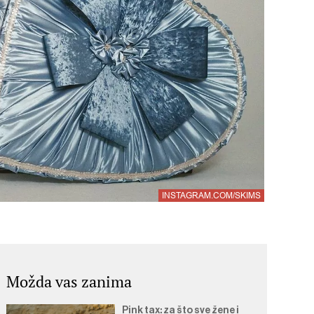
INSTAGRAM.COM/SKIMS
Možda vas zanima
Pink tax: za što sve žene i