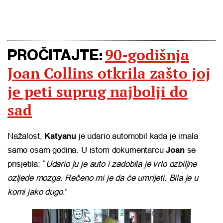
90-godišnja
PROČITAJTE:
Joan Collins otkrila zašto joj
je peti suprug najbolji do
sad
Nažalost,
Katyanu
je udario automobil kada je imala
samo osam godina. U istom dokumentarcu
Joan
se
prisjetila: “
Udario ju je auto i zadobila je vrlo ozbiljne
ozljede mozga. Rečeno mi je da će umrijeti. Bila je u
komi jako dugo
.”