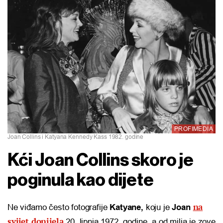
PROFIMEDIA
Joan Collins i Katyana Kennedy Kass 1982. godine
Kći Joan Collins skoro je
poginula kao dijete
na
Ne viđamo često fotografije
Katyane,
koju je
Joan
svijet donijela
20. lipnja 1972. godine, a od milja je zove