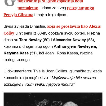
najživahnija 90-godišnjakinja koju
poznajemo
petog supruga
, udana za svog
Percyja Gibsona
i majka troje djece.
koja se proslavila kao Alexis
Bivša zvijezda Dinastije,
Colby
u hit seriji iz 80-ih, obožava svoju obitelj. Njezina
djeca su
Tara Newley
(60) i
Alexander Newley
(58),
koje ima s drugim suprugom
Anthonyjem Newleyem,
i
Katyana Kass
(51), kći Joan i Rona Kassa, njezina
trećeg supruga.
U dokumentarcu This is Joan Collins, glumačka zvijezda
komentirala je majčinstvo: “
Majčinstvo je bilo stvarno
uzbudljivo i volim svaku njegovu minutu
.”