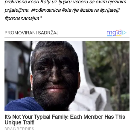
prekrasne kćeri Katy uz ljupku večeru sa svim njezinim
prijateljima. #rođendanica #slavlje #zabava #prijatelji
#ponosnamajka
.”