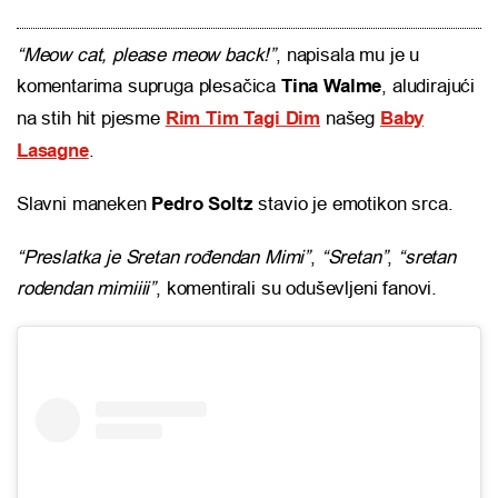
“Meow cat, please meow back!”
, napisala mu je u
komentarima supruga plesačica
Tina Walme
, aludirajući
na stih hit pjesme
Rim Tim Tagi Dim
našeg
Baby
Lasagne
.
Slavni maneken
Pedro Soltz
stavio je emotikon srca.
“Preslatka je Sretan rođendan Mimi”
,
“Sretan”
,
“sretan
rodendan mimiiii”
, komentirali su oduševljeni fanovi.