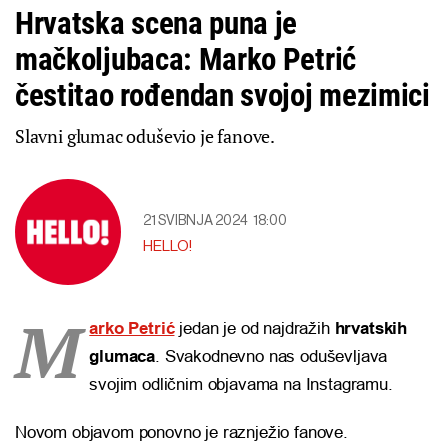
Hrvatska scena puna je
mačkoljubaca: Marko Petrić
čestitao rođendan svojoj mezimici
Slavni glumac oduševio je fanove.
21 SVIBNJA 2024
18:00
HELLO!
M
arko Petrić
jedan je od najdražih
hrvatskih
glumaca
. Svakodnevno nas oduševljava
svojim odličnim objavama na Instagramu.
Novom objavom ponovno je raznježio fanove.