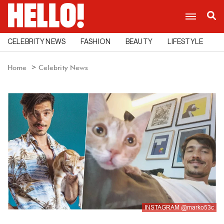
CELEBRITY NEWS
FASHION
BEAUTY
LIFESTYLE
C
Home
Celebrity News
INSTAGRAM @marko53c