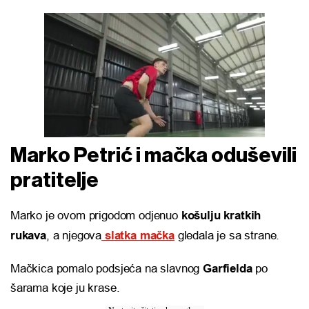
Marko Petrić i mačka oduševili
pratitelje
Marko je ovom prigodom odjenuo
košulju kratkih
rukava
, a njegova
slatka mačka
gledala je sa strane.
Mačkica pomalo podsjeća na slavnog
Garfielda
po
šarama koje ju krase.