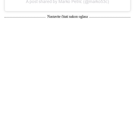
A post shared by Marko Petric (@marko53c)
Nastavite čitati nakon oglasa