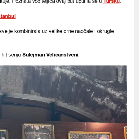
tuje. Poznata voditeljica ovaj put uputila se u
Tursku
.
stanbul
.
sve je kombinirala uz velike crne naočale i okrugle
 hit seriju
Sulejman Veličanstveni
.