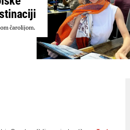
olske
stinaciji
nom čarolijom.