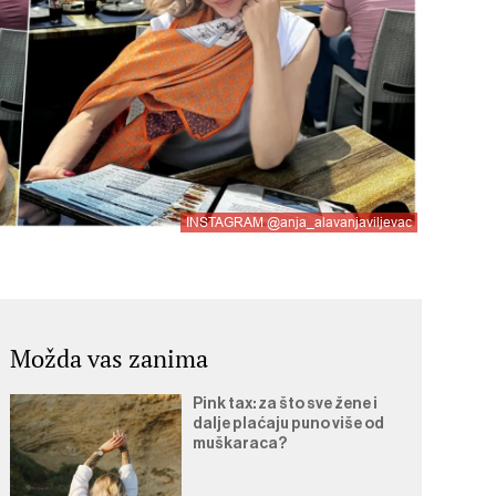
INSTAGRAM @anja_alavanjaviljevac
Možda vas zanima
Pink tax: za što sve žene i
dalje plaćaju puno više od
muškaraca?