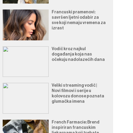
Francuski pramenovi:
savršen ljetni odabir za
sve koji nemaju vremena za
izrast
Vodič kroz najkul
događanja koja nas
očekuju nadolazećih dana
Veliki streaming vodič |
Novi filmovi i serije u
kolovozu donose poznata
glumačka imena
French Farmacie: Brend
inspiriran francuskim