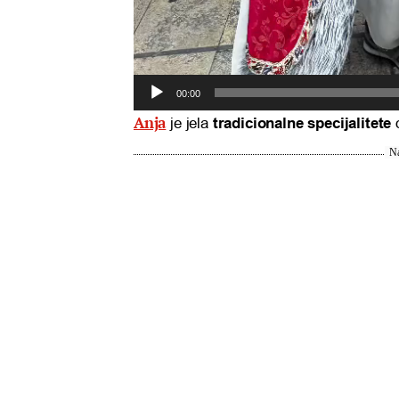
00:00
Anja
je jela
tradicionalne specijalitete
o
Na