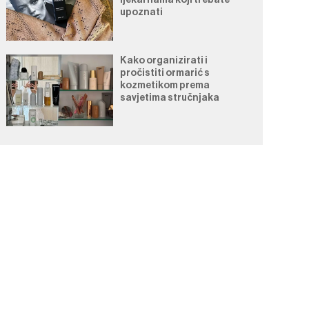
ljekarnama koji trebate
upoznati
Kako organizirati i
pročistiti ormarić s
kozmetikom prema
savjetima stručnjaka