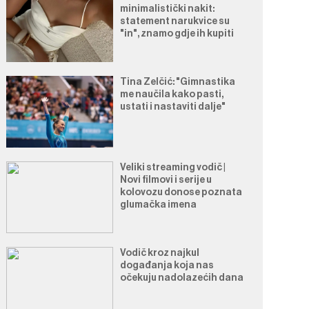
minimalistički nakit:
statement narukvice su
"in", znamo gdje ih kupiti
Tina Zelčić: "Gimnastika
me naučila kako pasti,
ustati i nastaviti dalje"
Veliki streaming vodič |
Novi filmovi i serije u
kolovozu donose poznata
glumačka imena
Vodič kroz najkul
događanja koja nas
očekuju nadolazećih dana