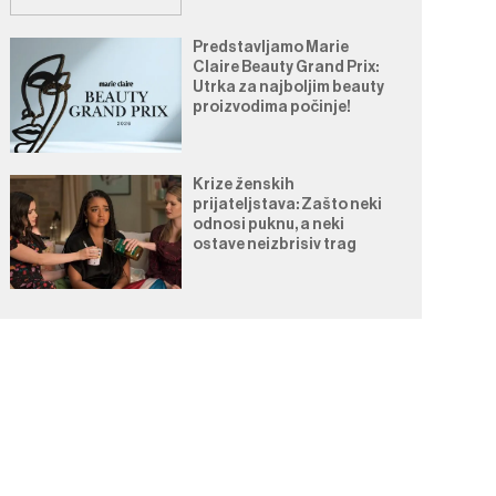
Predstavljamo Marie
Claire Beauty Grand Prix:
Utrka za najboljim beauty
proizvodima počinje!
Krize ženskih
prijateljstava: Zašto neki
odnosi puknu, a neki
ostave neizbrisiv trag