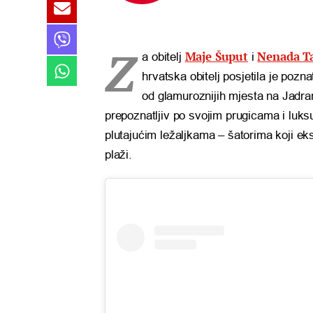
Z
Maje Šuput
Nenada Ta
a obitelj
i
hrvatska obitelj posjetila je pozn
od glamuroznijih mjesta na Jadra
prepoznatljiv po svojim prugicama i luksu
plutajućim ležaljkama – šatorima koji ek
plaži.