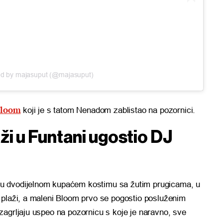
ed by majasuput (@majasuput)
Bloom
koji je s tatom Nenadom zablistao na pozornici.
aži u Funtani ugostio DJ
e u dvodijelnom kupaćem kostimu sa žutim prugicama, u
 plaži, a maleni Bloom prvo se pogostio posluženim
zagrljaju uspeo na pozornicu s koje je naravno, sve