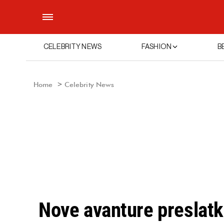
CELEBRITY NEWS
FASHION
B
Home
Celebrity News
Nove avanture preslat