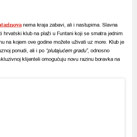
tarinova
nema kraja zabavi, ali i nastupima. Slavna
ati hrvatski klub na plaži u Funtani koji se smatra jednim
nu na kojem ove godine možete uživati uz more. Klub je
znoj ponudi, ali i po
“plutajućem gradu”
, odnosno
skluzivnoj klijenteli omogućuju novu razinu boravka na