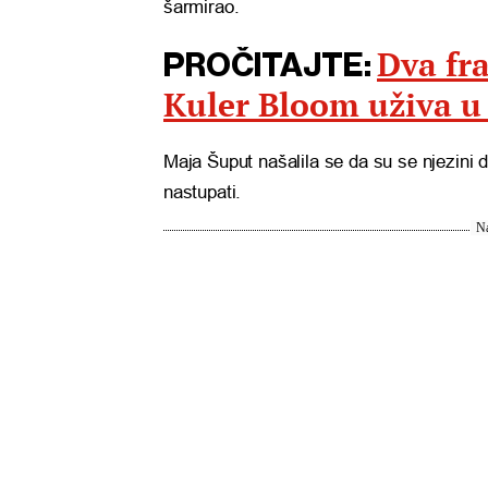
šarmirao.
Dva fr
PROČITAJTE:
Kuler Bloom uživa u
Maja Šuput našalila se da su se njezini 
nastupati.
Na