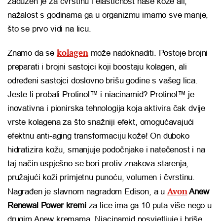
zadužen je za čvrstinu i elastičnost naše kože ali,
nažalost s godinama ga u organizmu imamo sve manje,
što se prvo vidi na licu.
kolagen
Znamo da se
može nadoknaditi. Postoje brojni
preparati i brojni sastojci koji boostaju kolagen, ali
određeni sastojci doslovno brišu godine s vašeg lica.
Jeste li probali Protinol™ i niacinamid? Protinol™ je
inovativna i pionirska tehnologija koja aktivira čak dvije
vrste kolagena za što snažniji efekt, omogućavajući
efektnu anti-aging transformaciju kože! On duboko
hidratizira kožu, smanjuje podočnjake i natečenost i na
taj način uspješno se bori protiv znakova starenja,
pružajući koži primjetnu punoću, volumen i čvrstinu.
Avon
Nagrađen je slavnom nagradom Edison, a u
Anew
Renewal Power kremi
za lice ima ga 10 puta više nego u
drugim Anew kremama. Niacinamid posvjetljuje i briše