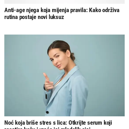
Anti-age njega koja mijenja pravila: Kako održiva
rutina postaje novi luksuz
Noć koja briše stres s lica: Otkrijte serum koji