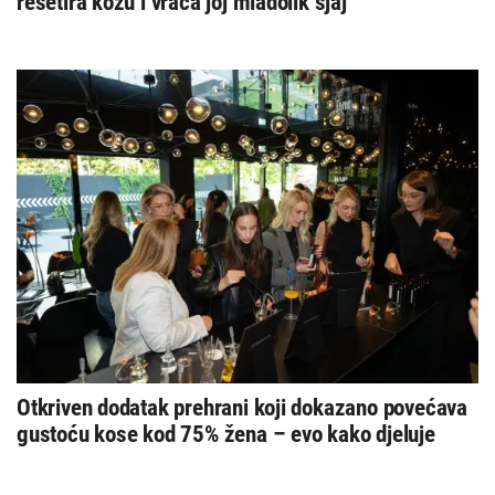
resetira kožu i vraća joj mladolik sjaj
Otkriven dodatak prehrani koji dokazano povećava
gustoću kose kod 75% žena – evo kako djeluje