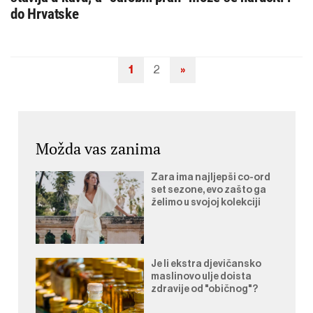
do Hrvatske
1
2
»
Navigacija
objava
Možda vas zanima
Zara ima najljepši co-ord
set sezone, evo zašto ga
želimo u svojoj kolekciji
Je li ekstra djevičansko
maslinovo ulje doista
zdravije od "običnog"?