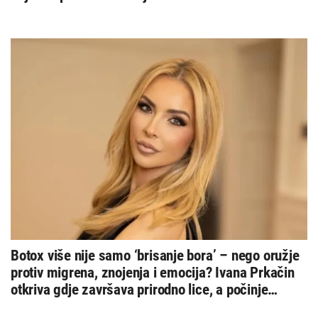
Botox više nije samo ‘brisanje bora’ – nego oružje
protiv migrena, znojenja i emocija? Ivana Prkačin
otkriva gdje završava prirodno lice, a počinje
opasna iluzija savršenstva – i zašto vam previše