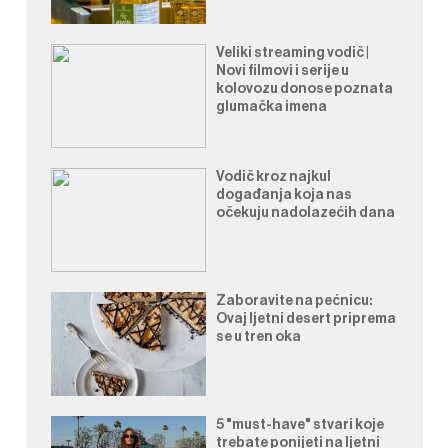
Veliki streaming vodič |
Novi filmovi i serije u
kolovozu donose poznata
glumačka imena
Vodič kroz najkul
događanja koja nas
očekuju nadolazećih dana
Zaboravite na pećnicu:
Ovaj ljetni desert priprema
se u tren oka
5 "must-have" stvari koje
trebate ponijeti na ljetni