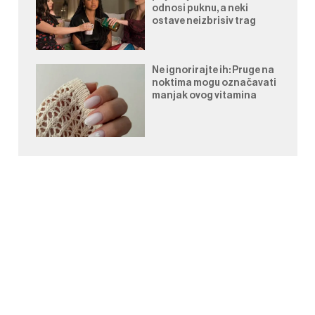
odnosi puknu, a neki
ostave neizbrisiv trag
Ne ignorirajte ih: Pruge na
noktima mogu označavati
manjak ovog vitamina