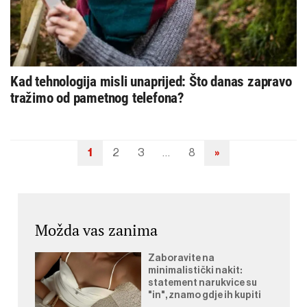
Kad tehnologija misli unaprijed: Što danas zapravo
tražimo od pametnog telefona?
1
2
3
…
8
»
Navigacija
objava
Možda vas zanima
Zaboravite na
minimalistički nakit:
statement narukvice su
"in", znamo gdje ih kupiti