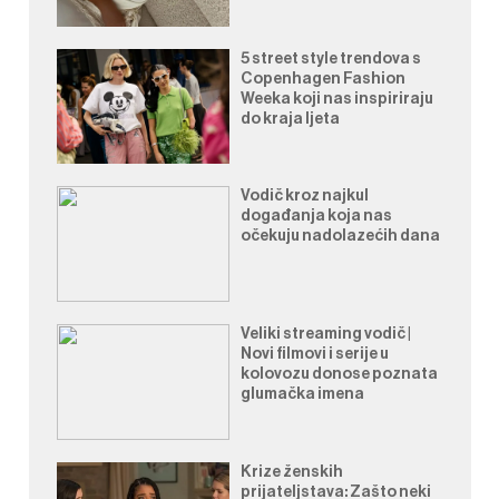
5 street style trendova s
Copenhagen Fashion
Weeka koji nas inspiriraju
do kraja ljeta
Vodič kroz najkul
događanja koja nas
očekuju nadolazećih dana
Veliki streaming vodič |
Novi filmovi i serije u
kolovozu donose poznata
glumačka imena
Krize ženskih
prijateljstava: Zašto neki