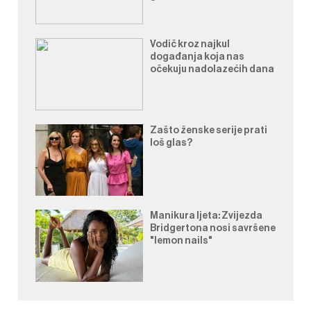
Vodič kroz najkul
događanja koja nas
očekuju nadolazećih dana
Zašto ženske serije prati
loš glas?
Manikura ljeta: Zvijezda
Bridgertona nosi savršene
"lemon nails"