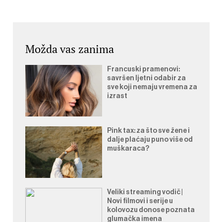
Možda vas zanima
Francuski pramenovi:
savršen ljetni odabir za
sve koji nemaju vremena za
izrast
Pink tax: za što sve žene i
dalje plaćaju puno više od
muškaraca?
Veliki streaming vodič |
Novi filmovi i serije u
kolovozu donose poznata
glumačka imena