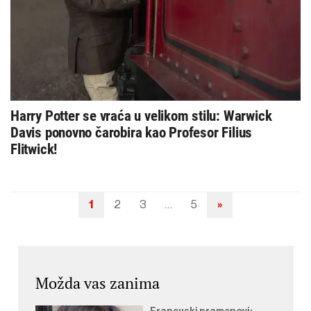
Harry Potter se vraća u velikom stilu: Warwick
Davis ponovno čarobira kao Profesor Filius
Flitwick!
1
2
3
…
5
»
Navigacija
objava
Možda vas zanima