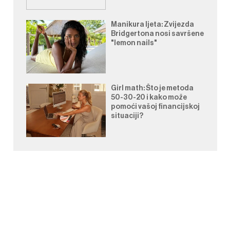
Manikura ljeta: Zvijezda
Bridgertona nosi savršene
"lemon nails"
Girl math: Što je metoda
50-30-20 i kako može
pomoći vašoj financijskoj
situaciji?