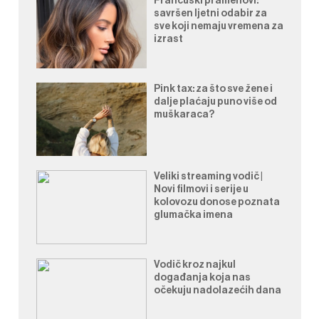
Francuski pramenovi:
savršen ljetni odabir za
sve koji nemaju vremena za
izrast
Pink tax: za što sve žene i
dalje plaćaju puno više od
muškaraca?
Veliki streaming vodič |
Novi filmovi i serije u
kolovozu donose poznata
glumačka imena
Vodič kroz najkul
događanja koja nas
očekuju nadolazećih dana