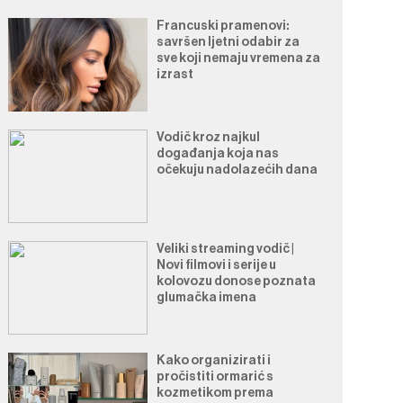
Francuski pramenovi:
savršen ljetni odabir za
sve koji nemaju vremena za
izrast
Vodič kroz najkul
događanja koja nas
očekuju nadolazećih dana
Veliki streaming vodič |
Novi filmovi i serije u
kolovozu donose poznata
glumačka imena
Kako organizirati i
pročistiti ormarić s
kozmetikom prema