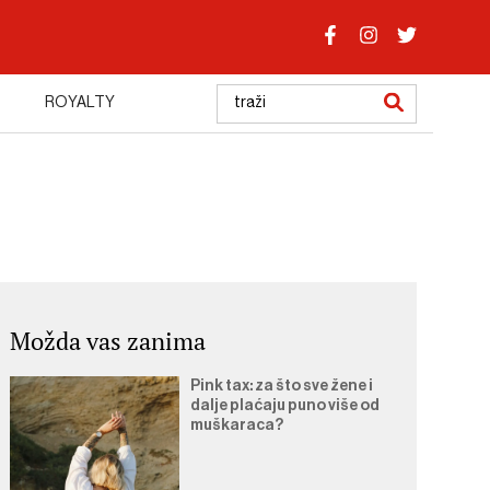
ROYALTY
Možda vas zanima
Pink tax: za što sve žene i
dalje plaćaju puno više od
muškaraca?