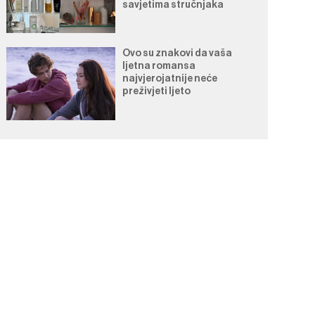
savjetima stručnjaka
Ovo su znakovi da vaša
ljetna romansa
najvjerojatnije neće
preživjeti ljeto