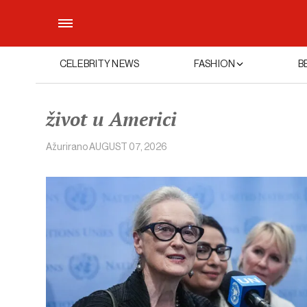
CELEBRITY NEWS
FASHION
B
život u Americi
Ažurirano
AUGUST 07, 2026