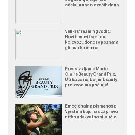
očekuju nadolazećih dana
Veliki streaming vodič |
Novi filmovi i serije u
kolovozu donose poznata
glumačka imena
Predstavljamo Marie
Claire Beauty Grand Prix:
Utrka za najboljim beauty
proizvodima počinje!
Emocionalna pismenost:
Vještina koju nas zapravo
nitko adekvatno nije učio