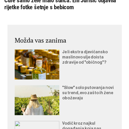
Cure samo žele malo sunca: Eni Jurišić objavila
rijetke fotke šetnje s bebicom
Možda vas zanima
Je li ekstra djevičansko
maslinovo ulje doista
zdravije od "običnog"?
"Slow" solo putovanja novi
su trend, evo zašto ih žene
obožavaju
Vodič kroz najkul
događanja koja nas