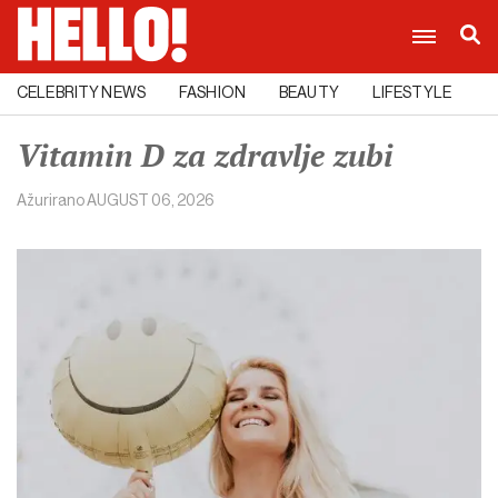
CELEBRITY NEWS
FASHION
BEAUTY
LIFESTYLE
C
Vitamin D za zdravlje zubi
Ažurirano
AUGUST 06, 2026