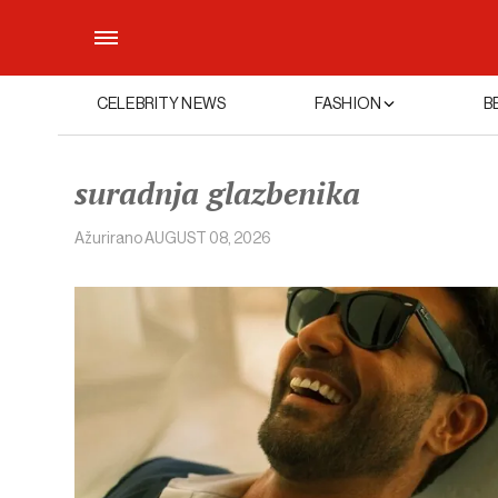
CELEBRITY NEWS
FASHION
B
suradnja glazbenika
Ažurirano
AUGUST 08, 2026