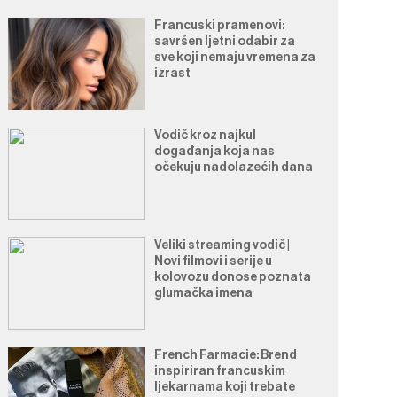
Francuski pramenovi:
savršen ljetni odabir za
sve koji nemaju vremena za
izrast
Vodič kroz najkul
događanja koja nas
očekuju nadolazećih dana
Veliki streaming vodič |
Novi filmovi i serije u
kolovozu donose poznata
glumačka imena
French Farmacie: Brend
inspiriran francuskim
ljekarnama koji trebate