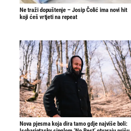
Ne traži dopuštenje – Josip Čolić ima novi hit
koji ćeš vrtjeti na repeat
Nova pjesma koja dira tamo gdje najviše boli:
Ischariotzcky singlom ‘No Rest’ otvaraju priču