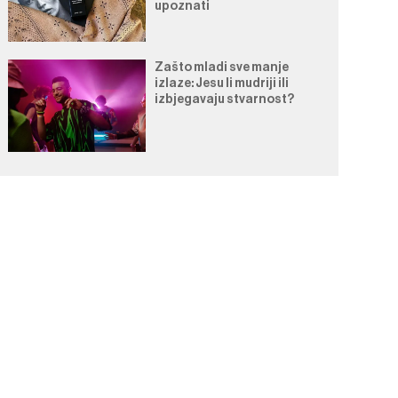
upoznati
Zašto mladi sve manje
izlaze: Jesu li mudriji ili
izbjegavaju stvarnost?