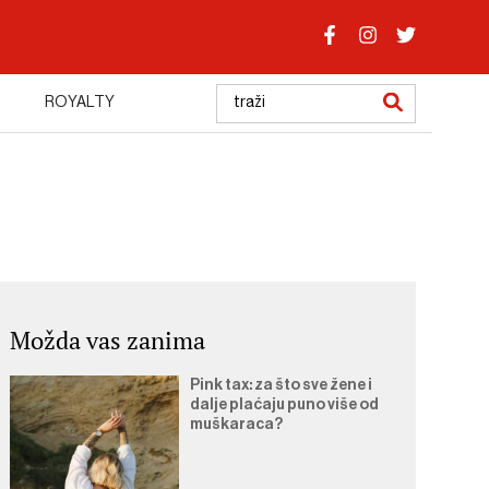
ROYALTY
Možda vas zanima
Pink tax: za što sve žene i
dalje plaćaju puno više od
muškaraca?