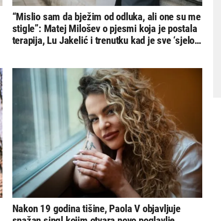
“Mislio sam da bježim od odluka, ali one su me
stigle”: Matej Milošev o pjesmi koja je postala
terapija, Lu Jakelić i trenutku kad je sve ‘sjelo
na mjesto’
Nakon 19 godina tišine, Paola V objavljuje
snažan singl kojim otvara novo poglavlje