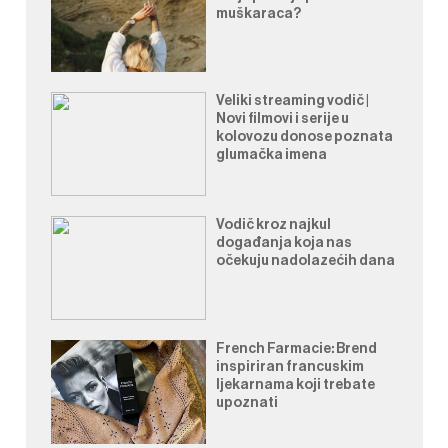
muškaraca?
Veliki streaming vodič |
Novi filmovi i serije u
kolovozu donose poznata
glumačka imena
Vodič kroz najkul
događanja koja nas
očekuju nadolazećih dana
French Farmacie: Brend
inspiriran francuskim
ljekarnama koji trebate
upoznati