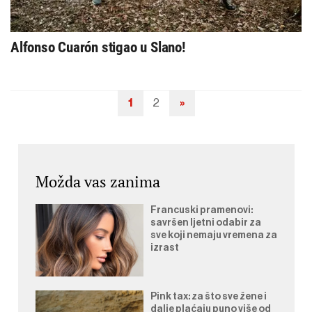
Alfonso Cuarón stigao u Slano!
1
2
»
Navigacija
objava
Možda vas zanima
Francuski pramenovi:
savršen ljetni odabir za
sve koji nemaju vremena za
izrast
Pink tax: za što sve žene i
dalje plaćaju puno više od