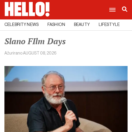
CELEBRITY NEWS
FASHION
BEAUTY
LIFESTYLE
C
Slano FIlm Days
Ažurirano
AUGUST 08, 2026