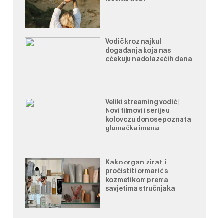
Vodič kroz najkul
događanja koja nas
očekuju nadolazećih dana
Veliki streaming vodič |
Novi filmovi i serije u
kolovozu donose poznata
glumačka imena
Kako organizirati i
pročistiti ormarić s
kozmetikom prema
savjetima stručnjaka