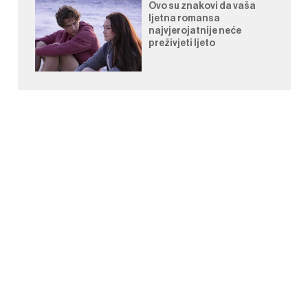
Ovo su znakovi da vaša
ljetna romansa
najvjerojatnije neće
preživjeti ljeto