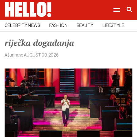
CELEBRITY NEWS
FASHION
BEAUTY
LIFESTYLE
C
riječka događanja
Ažurirano
AUGUST 08, 2026