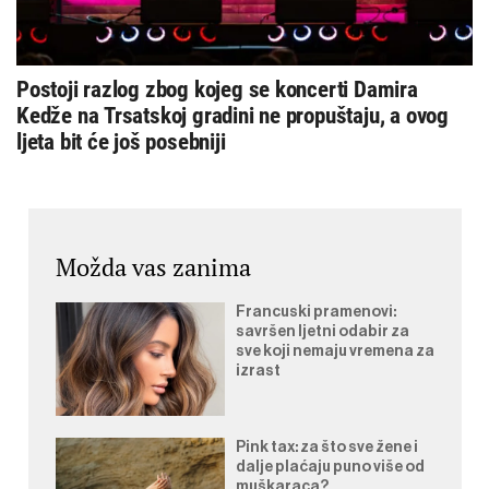
Postoji razlog zbog kojeg se koncerti Damira
Kedže na Trsatskoj gradini ne propuštaju, a ovog
ljeta bit će još posebniji
Možda vas zanima
Francuski pramenovi:
savršen ljetni odabir za
sve koji nemaju vremena za
izrast
Pink tax: za što sve žene i
dalje plaćaju puno više od
muškaraca?