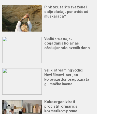
Pink tax: za što sve žene i
dalje plaćaju puno više od
muškaraca?
Vodič kroz najkul
događanja koja nas
očekuju nadolazećih dana
Veliki streaming vodič |
Novi filmovi i serije u
kolovozu donose poznata
glumačka imena
Kako organizirati i
pročistiti ormarić s
kozmetikom prema