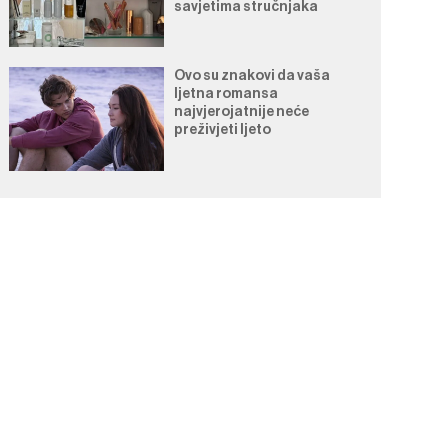
savjetima stručnjaka
Ovo su znakovi da vaša
ljetna romansa
najvjerojatnije neće
preživjeti ljeto