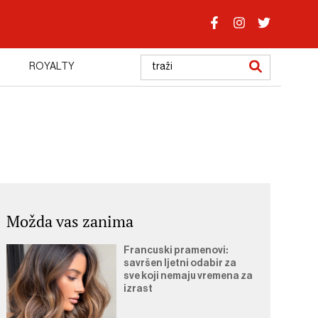
ROYALTY
Možda vas zanima
Francuski pramenovi:
savršen ljetni odabir za
sve koji nemaju vremena za
izrast