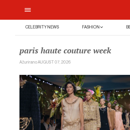
CELEBRITY NEWS
FASHION
B
paris haute couture week
Ažurirano
AUGUST 07, 2026