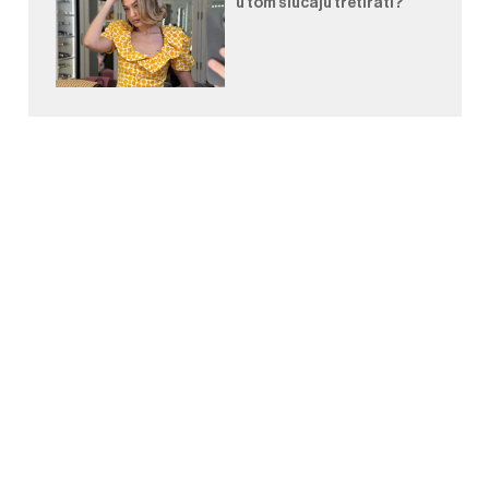
u tom slučaju tretirati?