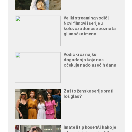
Veliki streaming vodič |
Novi filmovi i serije u
kolovozu donose poznata
glumačka imena
Vodič kroz najkul
događanja koja nas
očekuju nadolazećih dana
Zašto ženske serije prati
loš glas?
Imate li tip kose 1A i kako je