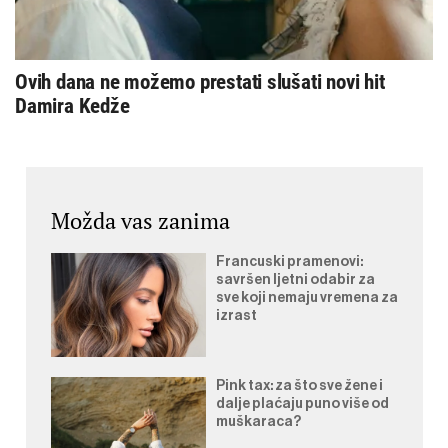
Ovih dana ne možemo prestati slušati novi hit
Damira Kedže
Možda vas zanima
Francuski pramenovi:
savršen ljetni odabir za
sve koji nemaju vremena za
izrast
Pink tax: za što sve žene i
dalje plaćaju puno više od
muškaraca?