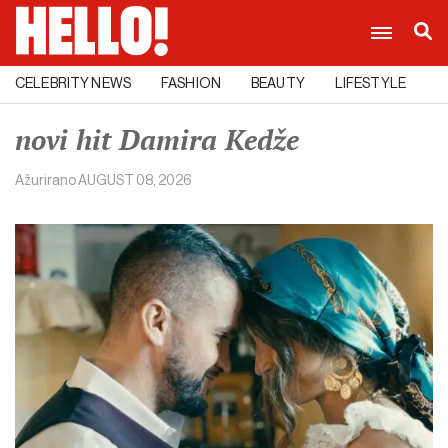
CELEBRITY NEWS
FASHION
BEAUTY
LIFESTYLE
C
novi hit Damira Kedže
Ažurirano
AUGUST 08, 2026