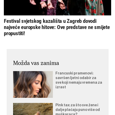
Festival svjetskog kazališta u Zagreb dovodi
najveće europske hitove: Ove predstave ne smijete
propustiti!
Možda vas zanima
Francuski pramenovi:
savršen ljetni odabir za
sve koji nemaju vremena za
izrast
Pink tax: za što sve žene i
dalje plaćaju puno više od
muškaraca?