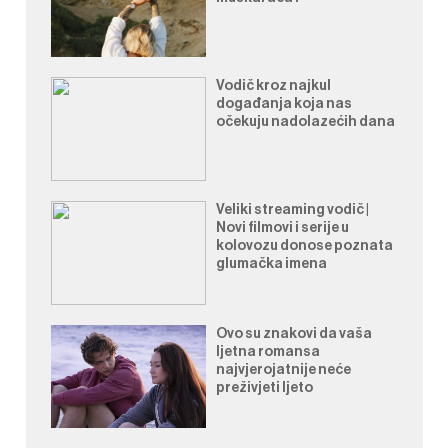
Vodič kroz najkul
događanja koja nas
očekuju nadolazećih dana
Veliki streaming vodič |
Novi filmovi i serije u
kolovozu donose poznata
glumačka imena
Ovo su znakovi da vaša
ljetna romansa
najvjerojatnije neće
preživjeti ljeto