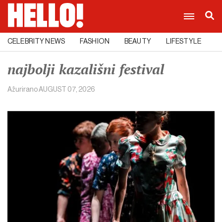
CELEBRITY NEWS
FASHION
BEAUTY
LIFESTYLE
C
najbolji kazališni festival
Ažurirano
AUGUST 07, 2026