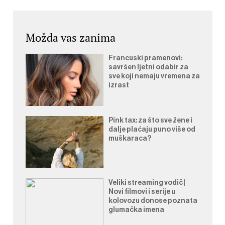
Možda vas zanima
Francuski pramenovi:
savršen ljetni odabir za
sve koji nemaju vremena za
izrast
Pink tax: za što sve žene i
dalje plaćaju puno više od
muškaraca?
Veliki streaming vodič |
Novi filmovi i serije u
kolovozu donose poznata
glumačka imena