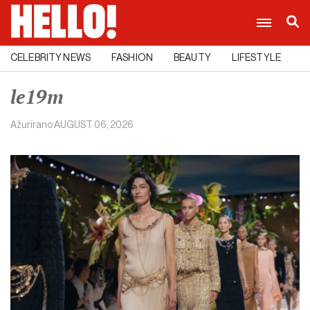
CELEBRITY NEWS
FASHION
BEAUTY
LIFESTYLE
C
le19m
Ažurirano
AUGUST 06, 2026