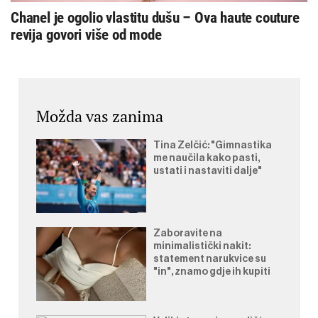
Chanel je ogolio vlastitu dušu – Ova haute couture
revija govori više od mode
Možda vas zanima
Tina Zelčić: "Gimnastika
me naučila kako pasti,
ustati i nastaviti dalje"
Zaboravite na
minimalistički nakit:
statement narukvice su
"in", znamo gdje ih kupiti