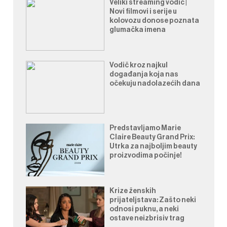
Veliki streaming vodič |
Novi filmovi i serije u
kolovozu donose poznata
glumačka imena
Vodič kroz najkul
događanja koja nas
očekuju nadolazećih dana
Predstavljamo Marie
Claire Beauty Grand Prix:
Utrka za najboljim beauty
proizvodima počinje!
Krize ženskih
prijateljstava: Zašto neki
odnosi puknu, a neki
ostave neizbrisiv trag