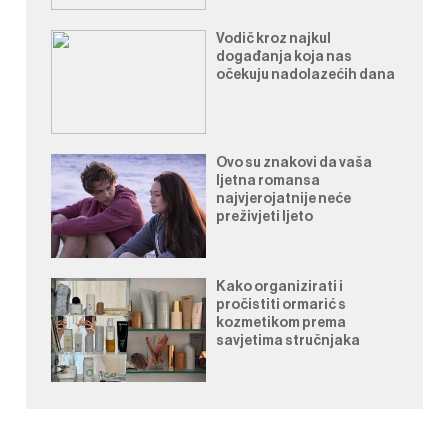
Vodič kroz najkul
događanja koja nas
očekuju nadolazećih dana
Ovo su znakovi da vaša
ljetna romansa
najvjerojatnije neće
preživjeti ljeto
Kako organizirati i
pročistiti ormarić s
kozmetikom prema
savjetima stručnjaka