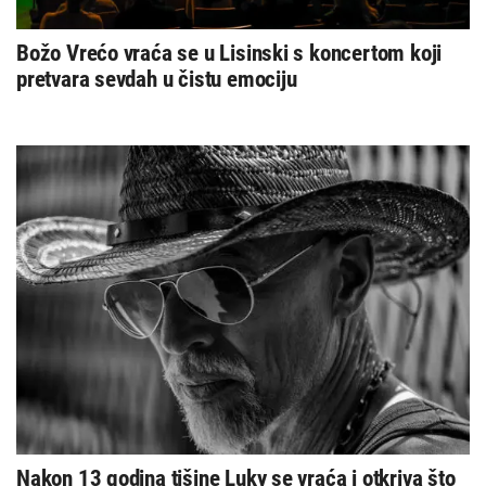
Božo Vrećo vraća se u Lisinski s koncertom koji
pretvara sevdah u čistu emociju
Nakon 13 godina tišine Luky se vraća i otkriva što