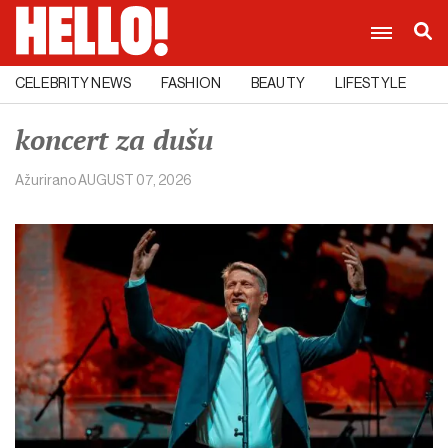
CELEBRITY NEWS
FASHION
BEAUTY
LIFESTYLE
C
koncert za dušu
Ažurirano
AUGUST 07, 2026