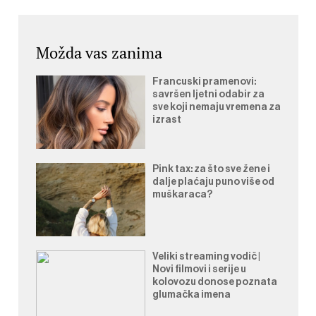
Možda vas zanima
Francuski pramenovi:
savršen ljetni odabir za
sve koji nemaju vremena za
izrast
Pink tax: za što sve žene i
dalje plaćaju puno više od
muškaraca?
Veliki streaming vodič |
Novi filmovi i serije u
kolovozu donose poznata
glumačka imena