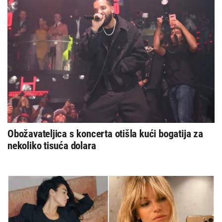
Obožavateljica s koncerta otišla kući bogatija za
nekoliko tisuća dolara