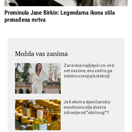
Preminula Jane Birkin: Legendarna ikona stila
pronađena mrtva
Možda vas zanima
Zara ima najljepši co-ord
set sezone, evo zašto ga
želimo u svojoj kolekciji
Je li ekstra djevičansko
maslinovo ulje doista
zdravije od "običnog"?