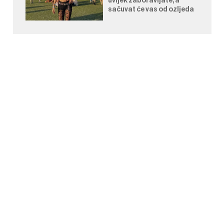
uvijek zaboravljate, a
sačuvat će vas od ozljeda