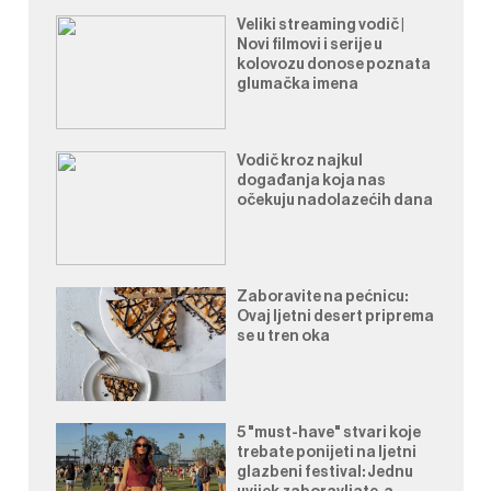
Veliki streaming vodič |
Novi filmovi i serije u
kolovozu donose poznata
glumačka imena
Vodič kroz najkul
događanja koja nas
očekuju nadolazećih dana
Zaboravite na pećnicu:
Ovaj ljetni desert priprema
se u tren oka
5 "must-have" stvari koje
trebate ponijeti na ljetni
glazbeni festival: Jednu