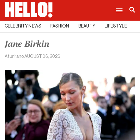
CELEBRITY NEWS
FASHION
BEAUTY
LIFESTYLE
C
Jane Birkin
Ažurirano
AUGUST 06, 2026