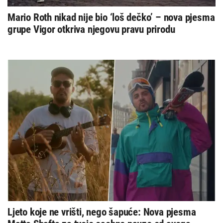
Mario Roth nikad nije bio ‘loš dečko’ – nova pjesma
grupe Vigor otkriva njegovu pravu prirodu
Ljeto koje ne vrišti, nego šapuće: Nova pjesma