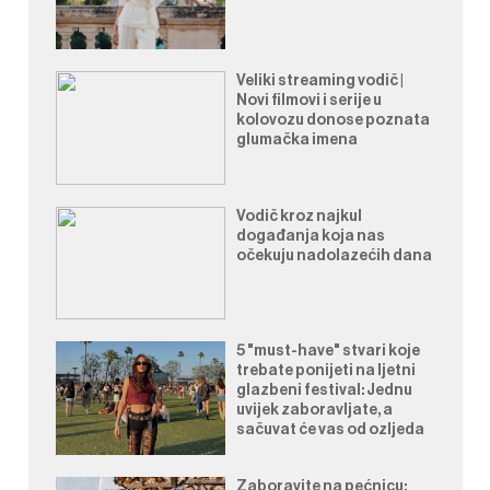
Veliki streaming vodič |
Novi filmovi i serije u
kolovozu donose poznata
glumačka imena
Vodič kroz najkul
događanja koja nas
očekuju nadolazećih dana
5 "must-have" stvari koje
trebate ponijeti na ljetni
glazbeni festival: Jednu
uvijek zaboravljate, a
sačuvat će vas od ozljeda
Zaboravite na pećnicu: