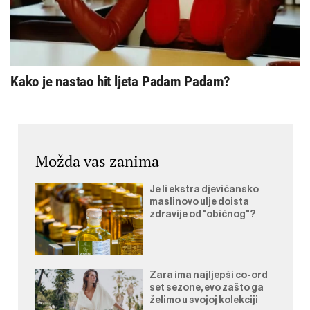
Kako je nastao hit ljeta Padam Padam?
Možda vas zanima
Je li ekstra djevičansko
maslinovo ulje doista
zdravije od "običnog"?
Zara ima najljepši co-ord
set sezone, evo zašto ga
želimo u svojoj kolekciji