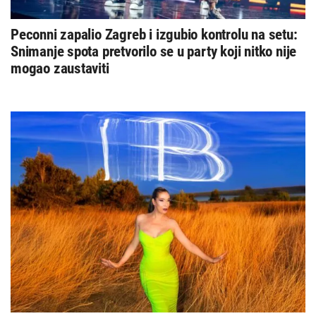
Peconni zapalio Zagreb i izgubio kontrolu na setu:
Snimanje spota pretvorilo se u party koji nitko nije
mogao zaustaviti