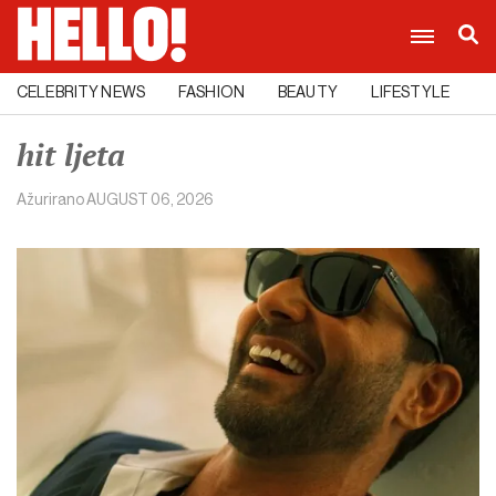
CELEBRITY NEWS
FASHION
BEAUTY
LIFESTYLE
C
hit ljeta
Ažurirano
AUGUST 06, 2026