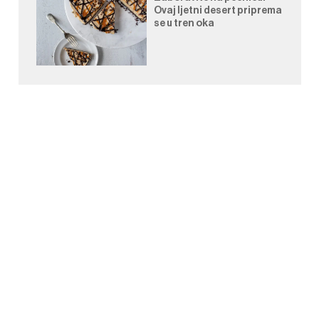
Ovaj ljetni desert priprema
se u tren oka