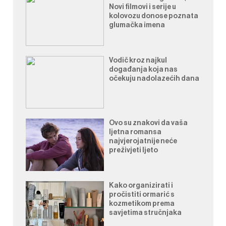
Novi filmovi i serije u
kolovozu donose poznata
glumačka imena
Vodič kroz najkul
događanja koja nas
očekuju nadolazećih dana
Ovo su znakovi da vaša
ljetna romansa
najvjerojatnije neće
preživjeti ljeto
Kako organizirati i
pročistiti ormarić s
kozmetikom prema
savjetima stručnjaka