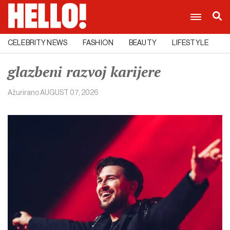
CELEBRITY NEWS
FASHION
BEAUTY
LIFESTYLE
C
glazbeni razvoj karijere
Ažurirano
AUGUST 07, 2026