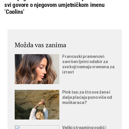
svi govore o njegovom umjetničkom imenu
‘Coolins’
Možda vas zanima
Francuski pramenovi:
savršen ljetni odabir za
sve koji nemaju vremena za
izrast
Pink tax: za što sve žene i
dalje plaćaju puno više od
muškaraca?
Veliki streaming vodič |