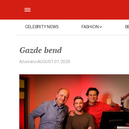
CELEBRITY NEWS
FASHION
B
Gazde bend
Ažurirano
AUGUST 07, 2026