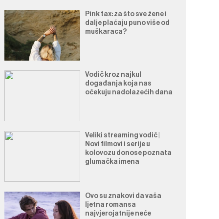
Pink tax: za što sve žene i
dalje plaćaju puno više od
muškaraca?
Vodič kroz najkul
događanja koja nas
očekuju nadolazećih dana
Veliki streaming vodič |
Novi filmovi i serije u
kolovozu donose poznata
glumačka imena
Ovo su znakovi da vaša
ljetna romansa
najvjerojatnije neće