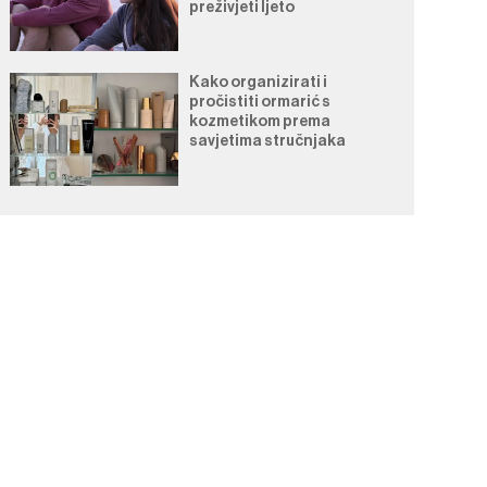
preživjeti ljeto
Kako organizirati i
pročistiti ormarić s
kozmetikom prema
savjetima stručnjaka