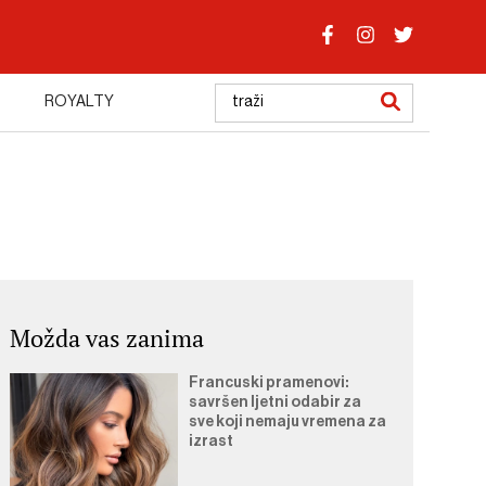
ROYALTY
Možda vas zanima
Francuski pramenovi:
savršen ljetni odabir za
sve koji nemaju vremena za
izrast