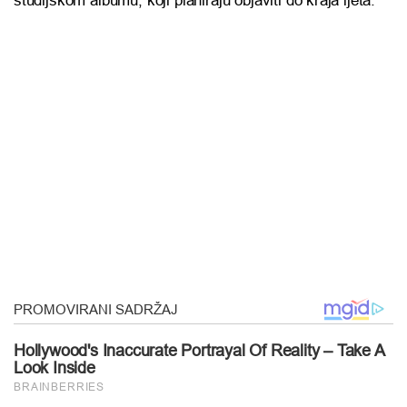
studijskom albumu, koji planiraju objaviti do kraja ljeta.