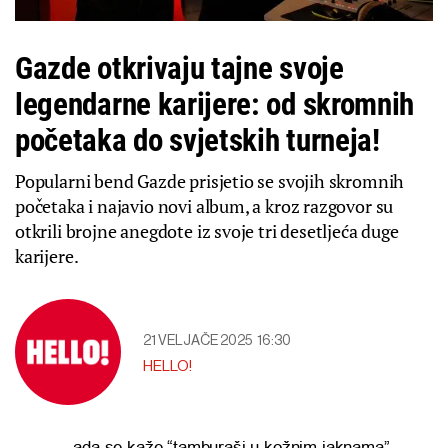
Gazde otkrivaju tajne svoje
legendarne karijere: od skromnih
početaka do svjetskih turneja!
Popularni bend Gazde prisjetio se svojih skromnih
početaka i najavio novi album, a kroz razgovor su
otkrili brojne anegdote iz svoje tri desetljeća duge
karijere.
21 VELJAČE 2025
16:30
HELLO!
ada se kaže “tamburaši u kožnim jaknama”,