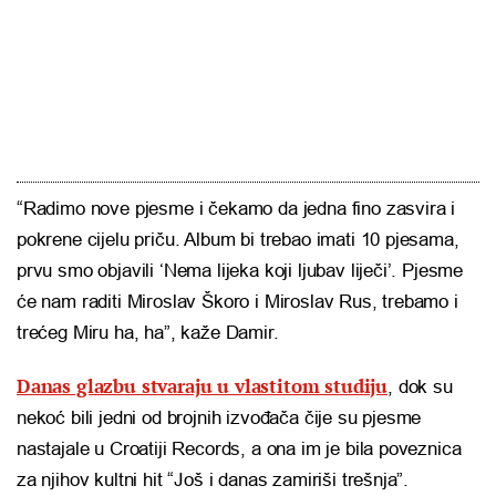
“Radimo nove pjesme i čekamo da jedna fino zasvira i
pokrene cijelu priču. Album bi trebao imati 10 pjesama,
prvu smo objavili ‘Nema lijeka koji ljubav liječi’. Pjesme
će nam raditi Miroslav Škoro i Miroslav Rus, trebamo i
trećeg Miru ha, ha”, kaže Damir.
Danas glazbu stvaraju u vlastitom studiju
, dok su
nekoć bili jedni od brojnih izvođača čije su pjesme
nastajale u Croatiji Records, a ona im je bila poveznica
za njihov kultni hit “Još i danas zamiriši trešnja”.