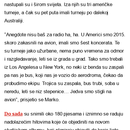
nastupali su i širom svijeta. Iza njih su tri američke
turneje, a čak su pet puta imali turneju po dalekoj
Australiji.
“Anegdote nisu baš za radio ha, ha. U Americi smo 2015.
skoro zakasnili na avion, imali smo šest koncerata. Te
su turneje jako užurbane, nema puno vremena za odmor
i razgledavanje, leti se iz grada u grad. Tako smo trebali
iz Los Angelesa u New York, no neki iz benda su zaspali
pa nas je bus, koji nas je vozio do aerodroma, čekao da
probudimo ekipu. Trojica su zaspala, bus trubi, soba u
neredu, leti se niz stepenice… Jedva smo stigli na
avion”, prisjetio se Marko.
Do sada
su snimili oko 180 pjesama i iznimno se raduju
nadolazećim hitovima koje će objediniti na novom