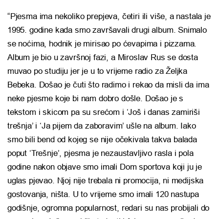
“Pjesma ima nekoliko prepjeva, četiri ili više, a nastala je
1995. godine kada smo završavali drugi album. Snimalo
se noćima, hodnik je mirisao po ćevapima i pizzama.
Album je bio u završnoj fazi, a Miroslav Rus se dosta
muvao po studiju jer je u to vrijeme radio za Željka
Bebeka. Došao je čuti što radimo i rekao da misli da ima
neke pjesme koje bi nam dobro došle. Došao je s
tekstom i skicom pa su srećom i ‘Još i danas zamiriši
trešnja’ i ‘Ja pijem da zaboravim’ ušle na album. Iako
smo bili bend od kojeg se nije očekivala takva balada
poput ‘Trešnje’, pjesma je nezaustavljivo rasla i pola
godine nakon objave smo imali Dom sportova koji ju je
uglas pjevao. Njoj nije trebala ni promocija, ni medijska
gostovanja, ništa. U to vrijeme smo imali 120 nastupa
godišnje, ogromna popularnost, redari su nas probijali do