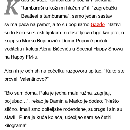
K
“tamburaši u kožnim hlačama” ili “zagrebački
Beatlesi s tamburama”, samo jedan sastav
Gazde
svima pada na pamet, a to su popularne
. Nazivi
su to koje su stekli tijekom tri desetljeća duge karijere, o
kojoj su Marko Bujanović i Damir Popović pričali
voditelju i kolegi Alenu Bičeviću u Special Happy Showu
na Happy FM-u.
Alen ih je odmah na početku razgovora upitao: “Kako ste
proveli Valentinovo?”
“Bio sam doma. Pala je jedna mala ružna, zagrljaj,
poljubac…”, rekao je Damir, a Marko je dodao: “Nešto
slično. Imali smo obiteljske rođendane, supruga i sin su
slavili. Puna je kuća kolača, udebljao sam se četiri
kilograma”.