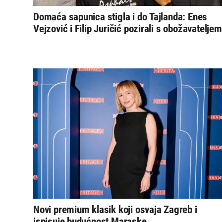
Domaća sapunica stigla i do Tajlanda: Enes
Vejzović i Filip Juričić pozirali s obožavateljem
Novi premium klasik koji osvaja Zagreb i
ispisuje budućnost Maraske