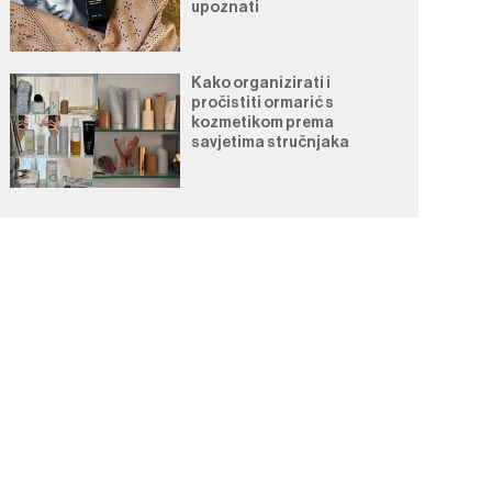
upoznati
Kako organizirati i
pročistiti ormarić s
kozmetikom prema
savjetima stručnjaka