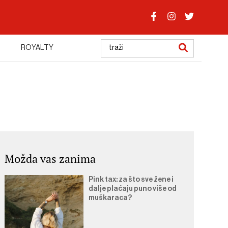
ROYALTY
Možda vas zanima
Pink tax: za što sve žene i
dalje plaćaju puno više od
muškaraca?