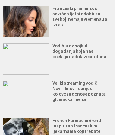
Francuski pramenovi:
savršen ljetni odabir za
sve koji nemaju vremena za
izrast
Vodič kroz najkul
događanja koja nas
očekuju nadolazećih dana
Veliki streaming vodič |
Novi filmovi i serije u
kolovozu donose poznata
glumačka imena
French Farmacie: Brend
inspiriran francuskim
ljekarnama koji trebate