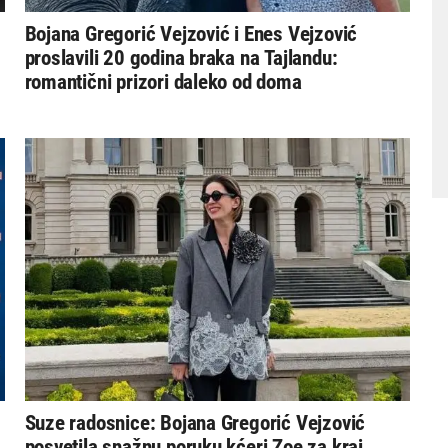
Bojana Gregorić Vejzović i Enes Vejzović
proslavili 20 godina braka na Tajlandu:
romantični prizori daleko od doma
Suze radosnice: Bojana Gregorić Vejzović
posvetila snažnu poruku kćeri Zoe za kraj